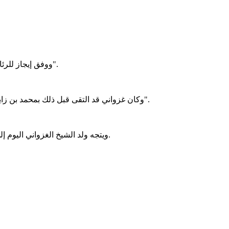
ووفق إيجاز للرئاسة الموريتانية، التقى غزواني الرئيس مسعود ولد بلخير في مقر إقامته بمدينة أبوظبي، "حيث اطمأن على وضعه الصحي وتبادل معه الحديث".
وكان غزواني قد التقى قبل ذلك بمحمد بن زايد آل نهيان، رئيس دولة الإمارات، "حيث استعراضا علاقات التعاون بين البلدين وسبل تعزيزها، وناقشا عدد من القضايا ذات الاهتمام المشترك".
ويتجه ولد الشيخ الغزواني اليوم إلى المدينة المنورة للصلاة في الروضة الشريفة والصلاة على النبي صلى الله عليه وسلم بعد زيادة رسمية أداها لدولة الإمارات العربية المتحدة.