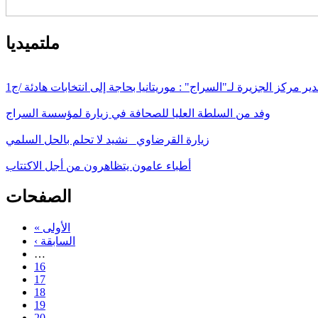
ملتميديا
ير مركز الجزيرة لـ"السراج" : موريتانيا بحاجة إلى انتخابات هادئة /ج1
وفد من السلطة العليا للصحافة في زيارة لمؤسسة السراج
زيارة القرضاوي_ نشيد لا تحلم بالحل السلمي
أطباء عامون يتظاهرون من أجل الاكتتاب
الصفحات
« الأولى
‹ السابقة
…
16
17
18
19
20