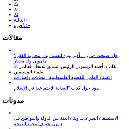
22
23
24
التالية ›
الأخيرة »
مقالات
هل أصبحت «تآزر».. أكبر بؤرة للفساد بدل محاربة الفقر؟
مامونى ولد مختار
الإسناد العلمي للقضية الفلسطينية_ مجالات وإضاءات
ندوة حول كتاب "العدالة الاجتماعية في الإسلام"
مدونات
الاستسقاء الشرعي.. وبناء الثقة بين الدولة والمواطن في
زمن الجفاف/محمد الصحه