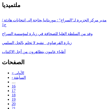
ملتميديا
مدير مركز الجزيرة لـ"السراج" : موريتانيا بحاجة إلى انتخابات هادئة /
ج1
وفد من السلطة العليا للصحافة في زيارة لمؤسسة السراج
زيارة القرضاوي_ نشيد لا تحلم بالحل السلمي
أطباء عامون يتظاهرون من أجل الاكتتاب
الصفحات
« الأولى
‹ السابقة
…
16
17
18
19
20
21