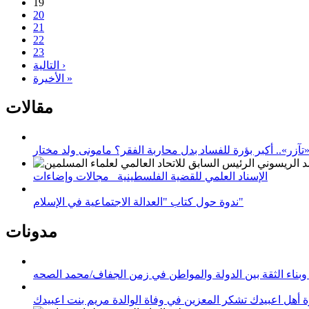
19
20
21
22
23
التالية ›
الأخيرة »
مقالات
زر».. أكبر بؤرة للفساد بدل محاربة الفقر؟ مامونى ولد مختار
الإسناد العلمي للقضية الفلسطينية_ مجالات وإضاءات
ندوة حول كتاب "العدالة الاجتماعية في الإسلام"
مدونات
وبناء الثقة بين الدولة والمواطن في زمن الجفاف/محمد الصحه
 أهل اعبيدك تشكر المعزين في وفاة الوالدة مريم بنت اعبيدك