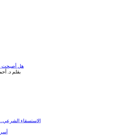
هل أصبحت «تآ
الاستسقاء الشرعي.. 
أسرة