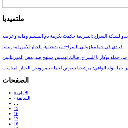
ملتميديا
جدو لشبكة السراج :الشريعة حكمتْ بحُرمة دم المسلم وماله وعرضه
قيادي في حملة غزواني للسراج: مرشحنا هو الخيار الآمن لموريتانيا
 حملة بوكار با للسراج: هنالك تهميش ممنهج ضد بعض الموريتانيين
ر حملة ولد الوافي: مرشحنا يتعرض لحملة تنمر ونحن الخيار المناسب
الصفحات
« الأولى
‹ السابقة
…
15
16
17
18