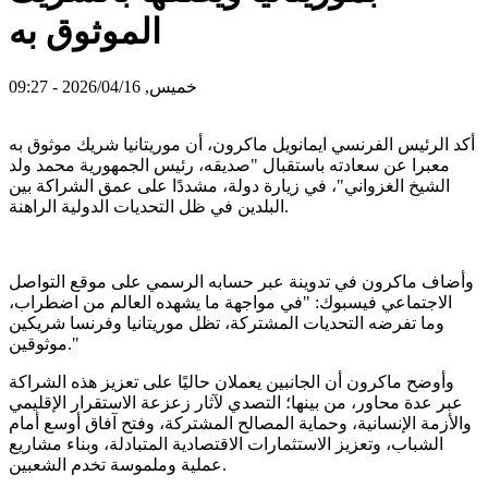
الموثوق به
خميس, 2026/04/16 - 09:27
أكد الرئيس الفرنسي ايمانويل ماكرون، أن موريتانيا شريك موثوق به
معبرا عن سعادته باستقبال "صديقه، رئيس الجمهورية محمد ولد
الشيخ الغزواني"، في زيارة دولة، مشددًا على عمق الشراكة بين
البلدين في ظل التحديات الدولية الراهنة.
وأضاف ماكرون في تدوينة عبر حسابه الرسمي على موقع التواصل
الاجتماعي فيسبوك: "في مواجهة ما يشهده العالم من اضطراب،
وما تفرضه التحديات المشتركة، تظل موريتانيا وفرنسا شريكين
موثوقين."
وأوضح ماكرون أن الجانبين يعملان حاليًا على تعزيز هذه الشراكة
عبر عدة محاور، من بينها؛ التصدي لآثار زعزعة الاستقرار الإقليمي
والأزمة الإنسانية، وحماية المصالح المشتركة، وفتح آفاق أوسع أمام
الشباب، وتعزيز الاستثمارات الاقتصادية المتبادلة، وبناء مشاريع
عملية وملموسة تخدم الشعبين.