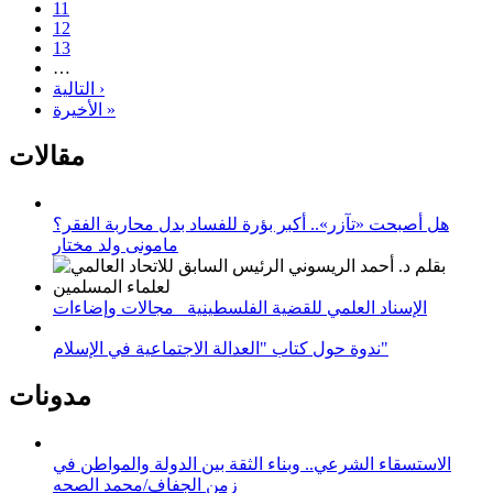
11
12
13
…
التالية ›
الأخيرة »
مقالات
هل أصبحت «تآزر».. أكبر بؤرة للفساد بدل محاربة الفقر؟
مامونى ولد مختار
الإسناد العلمي للقضية الفلسطينية_ مجالات وإضاءات
ندوة حول كتاب "العدالة الاجتماعية في الإسلام"
مدونات
الاستسقاء الشرعي.. وبناء الثقة بين الدولة والمواطن في
زمن الجفاف/محمد الصحه