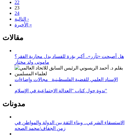
22
23
24
التالية ›
الأخيرة »
مقالات
هل أصبحت «تآزر».. أكبر بؤرة للفساد بدل محاربة الفقر؟
مامونى ولد مختار
الإسناد العلمي للقضية الفلسطينية_ مجالات وإضاءات
ندوة حول كتاب "العدالة الاجتماعية في الإسلام"
مدونات
الاستسقاء الشرعي.. وبناء الثقة بين الدولة والمواطن في
زمن الجفاف/محمد الصحه