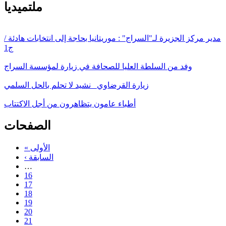
ملتميديا
مدير مركز الجزيرة لـ"السراج" : موريتانيا بحاجة إلى انتخابات هادئة /
ج1
وفد من السلطة العليا للصحافة في زيارة لمؤسسة السراج
زيارة القرضاوي_ نشيد لا تحلم بالحل السلمي
أطباء عامون يتظاهرون من أجل الاكتتاب
الصفحات
« الأولى
‹ السابقة
…
16
17
18
19
20
21