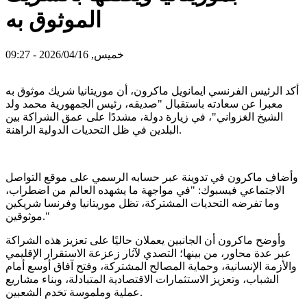
الموثوق به
خميس, 2026/04/16 - 09:27
أكد الرئيس الفرنسي ايمانويل ماكرون، أن موريتانيا شريك موثوق به
معبرا عن سعادته باستقبال "صديقه، رئيس الجمهورية محمد ولد
الشيخ الغزواني"، في زيارة دولة، مشددًا على عمق الشراكة بين
البلدين في ظل التحديات الدولية الراهنة.
وأضاف ماكرون في تدوينة عبر حسابه الرسمي على موقع التواصل
الاجتماعي فيسبوك: "في مواجهة ما يشهده العالم من اضطراب،
وما تفرضه التحديات المشتركة، تظل موريتانيا وفرنسا شريكين
موثوقين."
وأوضح ماكرون أن الجانبين يعملان حاليًا على تعزيز هذه الشراكة
عبر عدة محاور، من بينها؛ التصدي لآثار زعزعة الاستقرار الإقليمي
والأزمة الإنسانية، وحماية المصالح المشتركة، وفتح آفاق أوسع أمام
الشباب، وتعزيز الاستثمارات الاقتصادية المتبادلة، وبناء مشاريع
عملية وملموسة تخدم الشعبين.