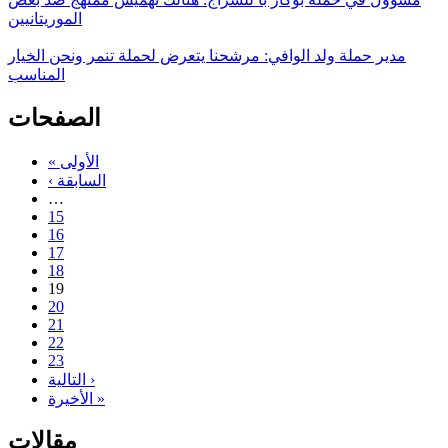
الموريتانيين
مدير حملة ولد الوافي: مرشحنا يتعرض لحملة تنمر ونحن الخيار
المناسب
الصفحات
« الأولى
‹ السابقة
…
15
16
17
18
19
20
21
22
23
التالية ›
الأخيرة »
مقالات