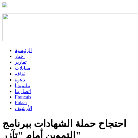
الرئيسية
أخبار
تقارير
مقابلات
ثقافة
دعوة
ملتميديا
اتصل بنا
Francais
Pulaar
الأرشيف
احتجاح حملة الشهادات ببرنامج
التموين أمام "تآزر"