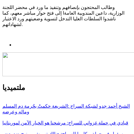
وطالب المحتجون بإنصافهم وتنفيذ ما ورد في محضر اللجنة
الوزارية، داعين المندوبية العامةا إلى فتح حوار مباشر معهم، كما
ناشدوا السلطات العليا التدخل لتسوية وضعيتهم ورد الاعتبار
لشهاداتهم.
ملتميديا
الشيخ أحمد جدو لشبكة السراج :الشريعة حكمتْ بحُرمة دم المسلم
وماله وعرضه
قيادي في حملة غزواني للسراج: مرشحنا هو الخيار الآمن لموريتانيا
مسؤول في حملة بوكار با للسراج: هنالك تهميش ممنهج ضد بعض