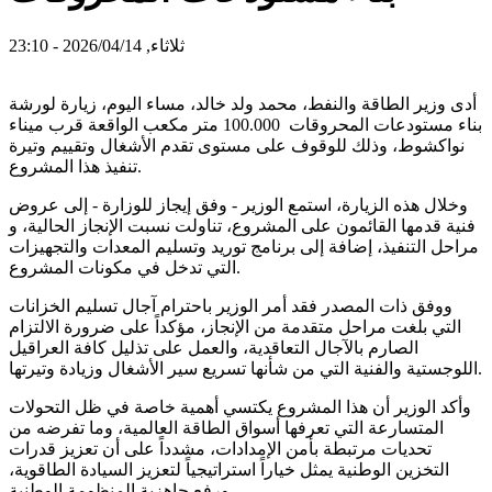
ثلاثاء, 2026/04/14 - 23:10
أدى وزير الطاقة والنفط، محمد ولد خالد، مساء اليوم، زيارة لورشة
بناء مستودعات المحروقات 100.000 متر مكعب الواقعة قرب ميناء
نواكشوط، وذلك للوقوف على مستوى تقدم الأشغال وتقييم وتيرة
تنفيذ هذا المشروع.
وخلال هذه الزيارة، استمع الوزير - وفق إيجاز للوزارة - إلى عروض
فنية قدمها القائمون على المشروع، تناولت نسبت الإنجاز الحالية، و
مراحل التنفيذ، إضافة إلى برنامج توريد وتسليم المعدات والتجهيزات
التي تدخل في مكونات المشروع.
ووفق ذات المصدر فقد أمر الوزير باحترام آجال تسليم الخزانات
التي بلغت مراحل متقدمة من الإنجاز، مؤكداً على ضرورة الالتزام
الصارم بالآجال التعاقدية، والعمل على تذليل كافة العراقيل
اللوجستية والفنية التي من شأنها تسريع سير الأشغال وزيادة وتيرتها.
وأكد الوزير أن هذا المشروع يكتسي أهمية خاصة في ظل التحولات
المتسارعة التي تعرفها أسواق الطاقة العالمية، وما تفرضه من
تحديات مرتبطة بأمن الإمدادات، مشدداً على أن تعزيز قدرات
التخزين الوطنية يمثل خياراً استراتيجياً لتعزيز السيادة الطاقوية،
ورفع جاهزية المنظومة الوطنية.