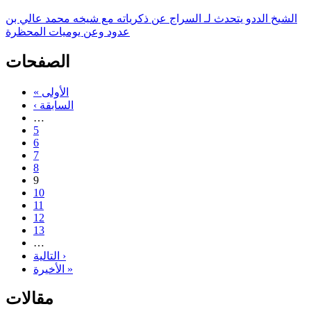
الشيخ الددو يتحدث لـ السراج عن ذكرياته مع شيخه محمد عالي بن
عدود وعن يوميات المحظرة
الصفحات
« الأولى
‹ السابقة
…
5
6
7
8
9
10
11
12
13
…
التالية ›
الأخيرة »
مقالات