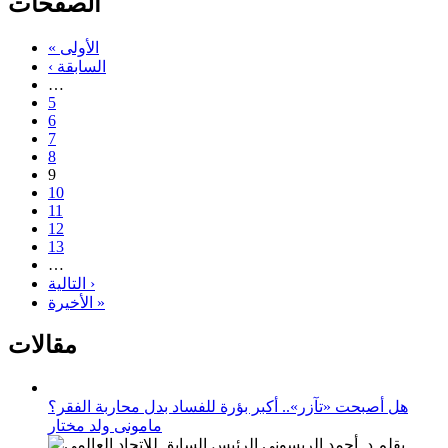
الصفحات
« الأولى
‹ السابقة
…
5
6
7
8
9
10
11
12
13
…
التالية ›
الأخيرة »
مقالات
هل أصبحت «تآزر».. أكبر بؤرة للفساد بدل محاربة الفقر؟
مامونى ولد مختار