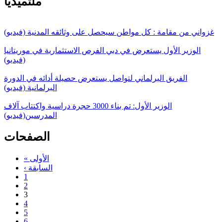
ملتميديا
غزواني من مقامة : كل مواطن سيحصل على وثائقه المدنية (فيديو)
الوزير الأول يستعرض في دبي الفرص الاستثمارية في موريتانيا
(فيديو)
الفريق البرلماني لتواصل يستعرض حصيلة أدائه في الدورة
البرلمانية (فيديو)
الوزير الأول: تم بناء 3000 حجرة دراسية واكتتاب آلاف
المدرسين(فيديو)
الصفحات
« الأولى
‹ السابقة
1
2
3
4
5
6