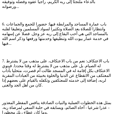
بالدعاء ملتجئا إلى ربه الكريم، راجيا عفوه وفضله وتوفيقه
ورضوانه...
6. باب عمارة المساجد والمرابطة فيها: حضورا للجمع والجماعات
وانتظارا للصلاة بعد الصلاة وتكثيرا لسواد المسلمين وتعليقا لقلبه
بالمساجد التي هي أحب البقاع إلى ربه عز وجل. فضلا عن إسهامه
في خدمة عمار بيوت الله وتنظيفها وخدمتها ورفعها وذكر اسم الله
فيها...
7. باب الاعتكاف: نعم من باب الاعتكاف، على مذهب من لا يشترط
له الصيام. بل على مذهب من لا يشترط له وقتا محددا. فينوي
الاعتكاف بكل إقامة له في المسجد طالت أم قصرت، متحليا بآداب
المعتكف من الانقطاع عن الدنيا والخلوة بخبيئة من العبادات المقربة
لربه، إضافة إلى خدمته للمعتكفين وتكفله بالقيام على بعضهم إذا
كان من أهل الجد والغنى.
بمثل هذه الخطوات العملية والنيات الصادقة ينافس المفطر المعذور
- عذرا شرعيا - أخاه الصائم، ويسابقه في حلبة السعي لمرضاة ربه.
وما كان عطاء ربك محظورا.