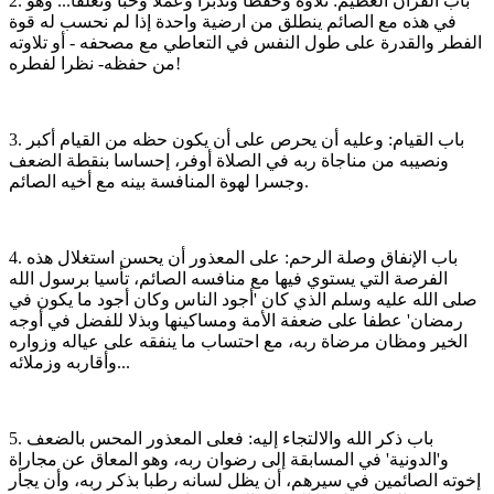
2. باب القرآن العظيم: تلاوة وحفظا وتدبرا وعملا وحبا وتعلقا... وهو
في هذه مع الصائم ينطلق من ارضية واحدة إذا لم نحسب له قوة
الفطر والقدرة على طول النفس في التعاطي مع مصحفه - أو تلاوته
من حفظه- نظرا لفطره!
3. باب القيام: وعليه أن يحرص على أن يكون حظه من القيام أكبر
ونصيبه من مناجاة ربه في الصلاة أوفر، إحساسا بنقطة الضعف
وجسرا لهوة المنافسة بينه مع أخيه الصائم.
4. باب الإنفاق وصلة الرحم: على المعذور أن يحسن استغلال هذه
الفرصة التي يستوي فيها مع منافسه الصائم، تأسيا برسول الله
صلى الله عليه وسلم الذي كان 'أجود الناس وكان أجود ما يكون في
رمضان' عطفا على ضعفة الأمة ومساكينها وبذلا للفضل في أوجه
الخير ومظان مرضاة ربه، مع احتساب ما ينفقه على عياله وزواره
وأقاربه وزملائه...
5. باب ذكر الله والالتجاء إليه: فعلى المعذور المحس بالضعف
و'الدونية' في المسابقة إلى رضوان ربه، وهو المعاق عن مجاراة
إخوته الصائمين في سيرهم، أن يظل لسانه رطبا بذكر ربه، وأن يجأر