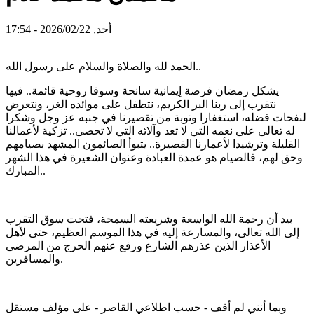
أحد, 2026/02/22 - 17:54
الحمد لله والصلاة والسلام على رسول الله..
يشكل رمضان فرصة إيمانية سانحة وسوقا روحية قائمة.. فيها
نتقرب إلى ربنا البر الكريم، نتطفل على موائده الغر، ونتعرض
لنفحات فضله، استغفارا وتوبة من تقصيرنا في جنبه عز وجل وشكرا
له تعالى على نعمه التي لا تعد وآلائه التي لا تحصى.. تزكية لأعمالنا
القليلة وترشيدا لأعمارنا القصيرة.. يتبوأ الصائمون المشهد بصيامهم
وحق لهم، فالصيام هو عمدة العبادة وعنوان الشعيرة في هذا الشهر
المبارك..
بيد أن رحمة الله الواسعة وشريعته السمحة، فتحت سوق التقرب
إلى الله تعالى، والمسارعة إليه في هذا الموسم العظيم، حتى لأهل
الأعذار الذين عذرهم الشارع ورفع عنهم الحرج من المرضى
والمسافرين.
وبما أنني لم أقف - حسب اطلاعي القاصر - على مؤلف مستقل