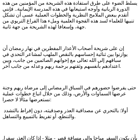
يسلط الضوء على طرق استفادة هذه الشريحة من المؤمنين من هذه
الدورة الربانية وأوجه استيعابها في هذه المدرسة الإيمانية.. فإنني
أتقدم ببعض الملامح النظرية والخطوات العملية عسى أن تشكل
تنبيها للعلماء لسد هذه الفجوة العلمية وملء هذا الفراغ التربوي من
جهة، وإسعافا لهذه الشريحة من جهة ثانية.
إن على شريحة أصحاب الأعذار المفطرين في نهار رمضان أن
يوازنوا بين ثنائية إحساسهم بالنقص الملهب لمشاعر التحدي في
سباقهم إلى الله تعالى مع إخوانهم الصائمين من جانب، وبين
اعتدادهم بأنفسهم وثقتهم برحمة ربهم وعدله من جانب آخر.
حتى يفرضوا حضورهم في السباق الرمضاني إلى مرضاة ربهم وجنة
عرضها السماوات والأرض، وذلك من خلال اتباع خطوات عملية
نستعرضها مثالا لا حصرا:
أولا: بالتحري عن مصداقية العذر وصدقيته، دون إفراط بالتشدد
والتنطع، أو تفريط بالتمييع والتساهل.
بأن يكون السفر مباحا وإلى مسافة قصر - مثلا - إذا كان العذر سفرا.