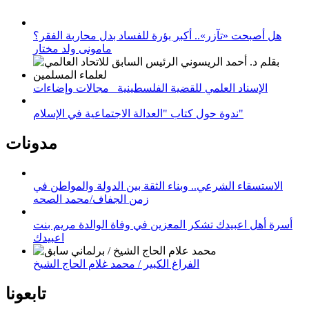
هل أصبحت «تآزر».. أكبر بؤرة للفساد بدل محاربة الفقر؟
مامونى ولد مختار
الإسناد العلمي للقضية الفلسطينية_ مجالات وإضاءات
ندوة حول كتاب "العدالة الاجتماعية في الإسلام"
مدونات
الاستسقاء الشرعي.. وبناء الثقة بين الدولة والمواطن في
زمن الجفاف/محمد الصحه
أسرة أهل اعبيدك تشكر المعزين في وفاة الوالدة مريم بنت
اعبيدك
الفراغ الكبير / محمد غلام الحاج الشيخ
تابعونا