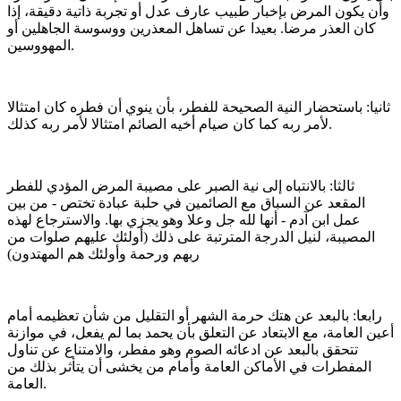
وأن يكون المرض بإخبار طبيب عارف عدل أو تجربة ذاتية دقيقة، إذا
كان العذر مرضا. بعيدا عن تساهل المعذرين ووسوسة الجاهلين أو
المهووسين.
ثانيا: باستحضار النية الصحيحة للفطر، بأن ينوي أن فطره كان امتثالا
لأمر ربه كما كان صيام أخيه الصائم امتثالا لأمر ربه كذلك.
ثالثا: بالانتباه إلى نية الصبر على مصيبة المرض المؤدي للفطر
المقعد عن السباق مع الصائمين في حلبة عبادة تختص - من بين
عمل ابن آدم - أنها لله جل وعلا وهو يجزي بها. والاسترجاع لهذه
المصيبة، لنيل الدرجة المترتبة على ذلك (أولئك عليهم صلوات من
ربهم ورحمة وأولئك هم المهتدون)
رابعا: بالبعد عن هتك حرمة الشهر أو التقليل من شأن تعظيمه أمام
أعين العامة، مع الابتعاد عن التعلق بأن يحمد بما لم يفعل، في موازنة
تتحقق بالبعد عن ادعائه الصوم وهو مفطر، والامتناع عن تناول
المفطرات في الأماكن العامة وأمام من يخشى أن يتأثر بذلك من
العامة.