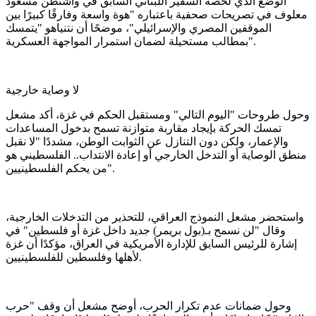
الوضع الذي لخصه السفير اللبناني السابق في واشنطن مسعود
معلوف في تصريحات صحفية باعتباره "هوة واسعة وفارقًا كبيرًا بين
الموقفين المصري والإسرائيلي"، موضحًا أن نتنياهو "يتمسك
بمطالب مستحيلة لضمان استمرار المواجهة العسكرية".
لا وصاية خارجية
وحول طروحات "اليوم التالي" ومستقبل الحكم في غزة، أكد مشعل
تمسك الحركة بإيجاد مقاربة متوازنة تسمح بدخول المساعدات
والإعمار، ولكن دون التنازل عن الثوابت الوطن، مشددًا "لا نقبل
منطق الوصاية أو التدخل الخارجي أو إعادة الانتداب.. الفلسطيني هو
من يحكم الفلسطينيين".
واستحضر مشعل النموذج العراقي، للتحذير من التدخلات الخارجية،
وقال "لن نسمح بـ(بول بريمر) جديد داخل غزة أو فلسطين" في
إشارة للرئيس السابق للإدارة الأمريكية في العراق، مؤكدًا أن غزة
لأهلها وفلسطين للفلسطينيين.
وحول ضمانات عدم تكرار الحرب، أوضح مشعل أن وقف "حرب