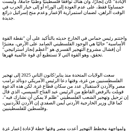
الإبادة" كان إنجازًا، وأن هناك توافقًا فلسطينيًا وطنيًا جامعًا، وليست
حمساويًا فقط، على عدم العودة إلى الوراء أو إلى خيار الحرب في
الوقت الراهن، لضمان استمرارية الإعمار وعدم منح إسرائيل ذرائع
جديدة.
واختتم رئيس حماس في الخارج حديثه بالتأكيد على أن "نقطة القوة
الأساسية" حاليًا هي الوجود الفلسطيني الصامد على الأرض، معتبرًا
أن إفشال مشروع التهجير القسري هو "أعظم إنجاز استراتيجي"
تحقق، وهو القوة التي لا تستطيع أي قوة عالمية قهرها.
سعت الولايات المتحدة منذ يناير/كانون الثاني 2025 إلى تهجير
الفلسطسنيين من غزة، وقتها دعا الرئيس الأمريكي دونالد ترامب
مصر والأردن لاستقبال عدد من سكان قطاع غزة. لكن هذه الدعوة
قوبلت بالرفض القاطع من الرئيس عبد الفتاح السيسي، الذي قال
إن ترحيل وتهجير الشعب الفلسطيني "ظلم لا يمكن أن نشارك فيه"،
كما قال وزير الخارجية الأردني أيمن الصفدي إن الأردن للأردنيين،
وفلسطين للفلسطينيين.
ولمواجهة مخطط التهجير أعدت مصر وقتها خطة لإعادة إعمار غزة