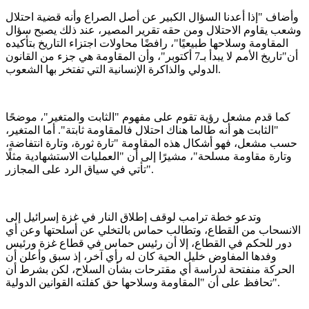
وأضاف "إذا أعدنا السؤال الكبير عن أصل الصراع وأنه قضية احتلال
وشعب يقاوم الاحتلال ومن حقه تقرير المصير، عند ذلك يصبح سؤال
المقاومة وسلاحها طبيعيًا"، رافضًا محاولات اجتزاء التاريخ بتأكيده
أن"تاريخ الأمم لا يبدأ بـ7 أكتوبر"، وأن المقاومة هي جزء من القانون
الدولي والذاكرة الإنسانية التي تفتخر بها الشعوب.
كما قدم مشعل رؤية تقوم على مفهوم "الثابت والمتغير"، موضحًا
"الثابت هو أنه طالما هناك احتلال فالمقاومة ثابتة". أما المتغير،
حسب مشعل، فهو أشكال هذه المقاومة "تارة ثورة، وتارة انتفاضة،
وتارة مقاومة مسلحة"، مشيرًا إلى أن "العمليات الاستشهادية مثلًا
تأتي في سياق الرد على المجازر".
وتدعو خطة ترامب لوقف إطلاق النار في غزة إسرائيل إلى
الانسحاب من القطاع، وتطالب حماس بالتخلي عن أسلحتها وعن أي
دور للحكم في القطاع، إلا أن رئيس حماس في قطاع غزة ورئيس
وفدها المفاوض خليل الحية كان له رأي آخر، إذ سبق وأعلن أن
الحركة منفتحة لدراسة أي مقترحات بشأن السلاح، لكن بشرط أن
تحافظ على أن "المقاومة وسلاحها حق كفلته القوانين الدولية".