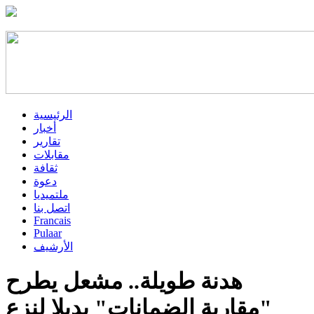
الرئيسية
أخبار
تقارير
مقابلات
ثقافة
دعوة
ملتميديا
اتصل بنا
Francais
Pulaar
الأرشيف
هدنة طويلة.. مشعل يطرح
"مقاربة الضمانات" بديلا لنزع