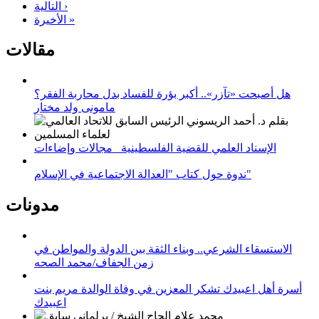
التالية ›
الأخيرة »
مقالات
هل أصبحت «تآزر».. أكبر بؤرة للفساد بدل محاربة الفقر؟
مامونى ولد مختار
الإسناد العلمي للقضية الفلسطينية_ مجالات وإضاءات
ندوة حول كتاب "العدالة الاجتماعية في الإسلام"
مدونات
الاستسقاء الشرعي.. وبناء الثقة بين الدولة والمواطن في
زمن الجفاف/محمد الصحه
أسرة أهل اعبيدك تشكر المعزين في وفاة الوالدة مريم بنت
اعبيدك