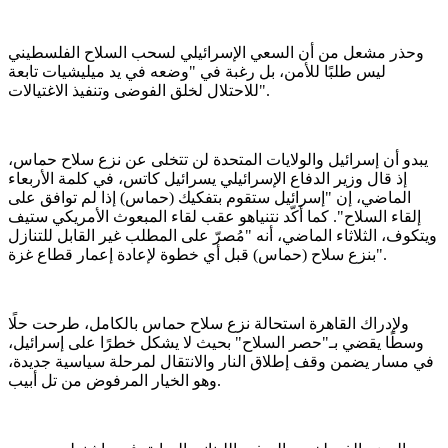
وحذر مشعل من أن السعي الإسرائيلي لسحب السلاح الفلسطيني
ليس طلبًا للأمن، بل رغبة في "وضعه في يد ميليشيات تابعة
للاحتلال لخلق الفوضى وتنفيذ الاغتيالات".
يبدو أن إسرائيل والولايات المتحدة لن تتخلى عن نزع سلاح حماس،
إذ قال وزير الدفاع الإسرائيلي يسرائيل كاتس، في كلمة الأربعاء
الماضي، إن "إسرائيل ستقوم بتفكيك (حماس) إذا لم توافق على
إلقاء السلاح". كما أكّد نتنياهو عقب لقاء المبعوث الأمريكي ستيف
ويتكوف، الثلاثاء الماضي، أنه "مُصرّ على المطلب غير القابل للتنازل
بنزع سلاح (حماس) قبل أي خطوة لإعادة إعمار قطاع غزة".
ولإدراك القاهرة استحالة نزع سلاح حماس بالكامل، طرحت حلًا
وسطًا يقضي بـ"حصر السلاح" بحيث لا يشكل خطرًا على إسرائيل،
في مسار يضمن وقف إطلاق النار والانتقال لمرحلة سياسية جديدة،
وهو الخيار المرفوض من تل أبيب.