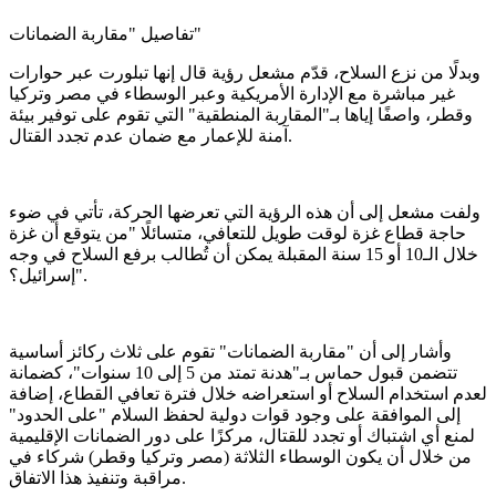
تفاصيل "مقاربة الضمانات"
وبدلًا من نزع السلاح، قدّم مشعل رؤية قال إنها تبلورت عبر حوارات
غير مباشرة مع الإدارة الأمريكية وعبر الوسطاء في مصر وتركيا
وقطر، واصفًا إياها بـ"المقاربة المنطقية" التي تقوم على توفير بيئة
آمنة للإعمار مع ضمان عدم تجدد القتال.
ولفت مشعل إلى أن هذه الرؤية التي تعرضها الحركة، تأتي في ضوء
حاجة قطاع غزة لوقت طويل للتعافي، متسائلًا "من يتوقع أن غزة
خلال الـ10 أو 15 سنة المقبلة يمكن أن تُطالب برفع السلاح في وجه
إسرائيل؟".
وأشار إلى أن "مقاربة الضمانات" تقوم على ثلاث ركائز أساسية
تتضمن قبول حماس بـ"هدنة تمتد من 5 إلى 10 سنوات"، كضمانة
لعدم استخدام السلاح أو استعراضه خلال فترة تعافي القطاع، إضافة
إلى الموافقة على وجود قوات دولية لحفظ السلام "على الحدود"
لمنع أي اشتباك أو تجدد للقتال، مركزًا على دور الضمانات الإقليمية
من خلال أن يكون الوسطاء الثلاثة (مصر وتركيا وقطر) شركاء في
مراقبة وتنفيذ هذا الاتفاق.