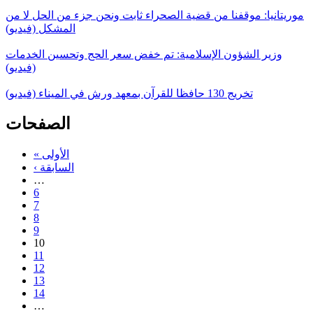
موريتانيا: موقفنا من قضية الصحراء ثابت ونحن جزء من الحل لا من
المشكل (فيديو)
وزير الشؤون الإسلامية: تم خفض سعر الحج وتحسين الخدمات
(فيديو)
تخريج 130 حافظا للقرآن بمعهد ورش في الميناء (فيديو)
الصفحات
« الأولى
‹ السابقة
…
6
7
8
9
10
11
12
13
14
…