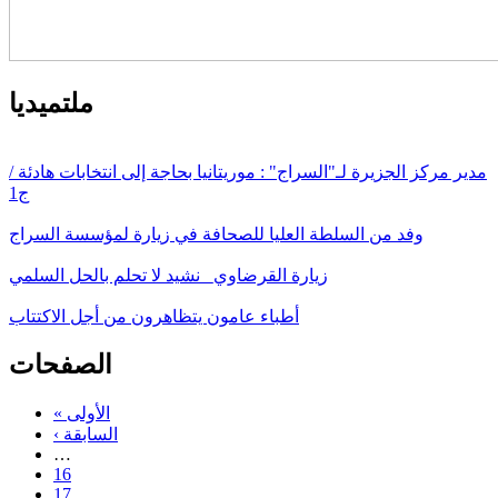
ملتميديا
مدير مركز الجزيرة لـ"السراج" : موريتانيا بحاجة إلى انتخابات هادئة /
ج1
وفد من السلطة العليا للصحافة في زيارة لمؤسسة السراج
زيارة القرضاوي_ نشيد لا تحلم بالحل السلمي
أطباء عامون يتظاهرون من أجل الاكتتاب
الصفحات
« الأولى
‹ السابقة
…
16
17