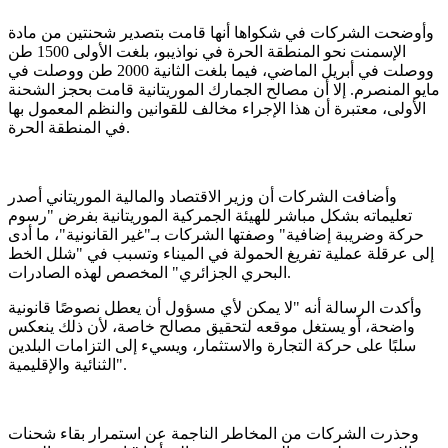
وأوضحت الشركات في شكواها أنها قامت بتصدير شحنتين من مادة
الإسمنت نحو المنطقة الحرة في نواذيبو، بلغت الأولى 1500 طن
ووصلت في أبريل الماضي، فيما بلغت الثانية 2000 طن ووصلت في
مايو المنصرم. إلا أن مصالح الجمارك الموريتانية قامت بحجز الشحنة
الأولى، معتبرة أن هذا الإجراء مخالف للقوانين والنظم المعمول بها
في المنطقة الحرة.
وأضافت الشركات أن وزير الاقتصاد والمالية الموريتاني أصدر
تعليماته بشكل مباشر للهيئة الجمركية الموريتانية بفرض "رسوم
حركة وضريبة إضافية" وصفتها الشركات بـ"غير القانونية"، ما أدى
إلى عرقلة عملية تفريغ الحمولة في الميناء وتسبب في "شلل الخط
البحري الجزائري" المخصص لهذه الصادرات.
وأكدت الرسالة أنه "لا يمكن لأي مسؤول أن يعطل نصوصًا قانونية
واضحة، أو يستغل موقعه لتحقيق مصالح خاصة، لأن ذلك ينعكس
سلبًا على حركة التجارة والاستثمار، ويسيء إلى التزامات البلدين
الثنائية والإقليمية".
وحذرت الشركات من المخاطر الناجمة عن استمرار بقاء شحنات