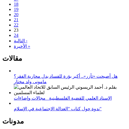
18
19
20
21
22
23
24
التالية ›
الأخيرة »
مقالات
هل أصبحت «تآزر».. أكبر بؤرة للفساد بدل محاربة الفقر؟
مامونى ولد مختار
الإسناد العلمي للقضية الفلسطينية_ مجالات وإضاءات
ندوة حول كتاب "العدالة الاجتماعية في الإسلام"
مدونات