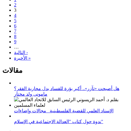
2
3
4
5
6
7
8
9
…
التالية ›
الأخيرة »
مقالات
هل أصبحت «تآزر».. أكبر بؤرة للفساد بدل محاربة الفقر؟
مامونى ولد مختار
الإسناد العلمي للقضية الفلسطينية_ مجالات وإضاءات
ندوة حول كتاب "العدالة الاجتماعية في الإسلام"