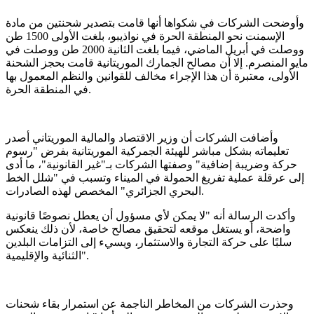
وأوضحت الشركات في شكواها أنها قامت بتصدير شحنتين من مادة
الإسمنت نحو المنطقة الحرة في نواذيبو، بلغت الأولى 1500 طن
ووصلت في أبريل الماضي، فيما بلغت الثانية 2000 طن ووصلت في
مايو المنصرم. إلا أن مصالح الجمارك الموريتانية قامت بحجز الشحنة
الأولى، معتبرة أن هذا الإجراء مخالف للقوانين والنظم المعمول بها
في المنطقة الحرة.
وأضافت الشركات أن وزير الاقتصاد والمالية الموريتاني أصدر
تعليماته بشكل مباشر للهيئة الجمركية الموريتانية بفرض "رسوم
حركة وضريبة إضافية" وصفتها الشركات بـ"غير القانونية"، ما أدى
إلى عرقلة عملية تفريغ الحمولة في الميناء وتسبب في "شلل الخط
البحري الجزائري" المخصص لهذه الصادرات.
وأكدت الرسالة أنه "لا يمكن لأي مسؤول أن يعطل نصوصًا قانونية
واضحة، أو يستغل موقعه لتحقيق مصالح خاصة، لأن ذلك ينعكس
سلبًا على حركة التجارة والاستثمار، ويسيء إلى التزامات البلدين
الثنائية والإقليمية".
وحذرت الشركات من المخاطر الناجمة عن استمرار بقاء شحنات