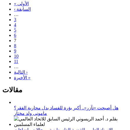
« الأولى
‹ السابقة
…
3
4
5
6
7
8
9
10
11
…
التالية ›
الأخيرة »
مقالات
هل أصبحت «تآزر».. أكبر بؤرة للفساد بدل محاربة الفقر؟
مامونى ولد مختار
الإسناد العلمي للقضية الفلسطينية_ مجالات وإضاءات