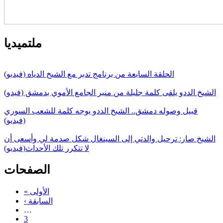
ملتميديا
الحلقة السابعة من برنامج تدبر مع الشيخ الدياه (فيديو)
الشيخ الددو يلقى كلمة جليلة من منبر الجامع الأموي بدمشق (فيدو)
قبيل وصوله دمشق.. الشيخ الددو يوجه كلمة للشعب السوري
(فيديو)
الشيخ صار: ترحيل والدتي إلى السينغال شكل صدمة لي وأسعى أن
لا تتكرر تلك الأحداث(فيديو)
الصفحات
« الأولى
‹ السابقة
…
3