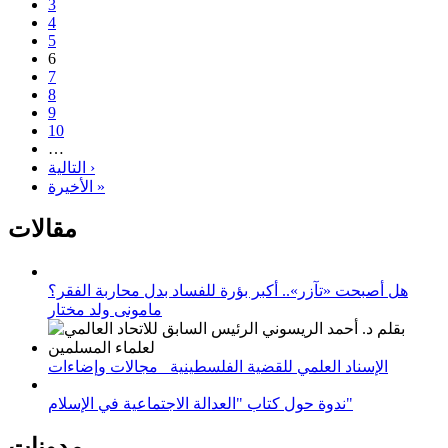
3
4
5
6
7
8
9
10
…
التالية ›
الأخيرة »
مقالات
هل أصبحت «تآزر».. أكبر بؤرة للفساد بدل محاربة الفقر؟
مامونى ولد مختار
الإسناد العلمي للقضية الفلسطينية_ مجالات وإضاءات
ندوة حول كتاب "العدالة الاجتماعية في الإسلام"
مدونات