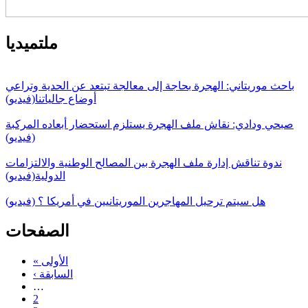
ملتميديا
باحث موريتاني: الهجرة بحاجة إلى معالجة تبتعد عن الحدية وتراعي
أوضاع جالياتنا(فيديو)
صبحي ودادي: نقاش ملف الهجرة يستلزم استحضار أبعاده المركبة
(فيديو)
ندوة تناقش إدارة ملف الهجرة بين المصالح الوطنية والالتزامات
الدولية(فيديو)
هل سيتم ترحيل المهاجرين الموريتانيين في أمريكا ؟ (فيديو)
الصفحات
« الأولى
‹ السابقة
…
2