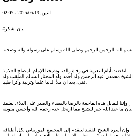
اثنين, 2025/05/19 - 02:05
#بيان_شكر
بسم الله الرحمن الرحيم وصلى الله وسلم على رسوله وآله وصحبه
انقضت أيام التعزية في وفاة والدنا وشيخنا الإمام المصلح العلامة
الشيخ محمدن عبد الرحمن ولد أحمد ولد المختار السالم الملقب ولد
فتى، بعد ان ملأ الدنيا علما وتربية وأثرا طيبا.
وإننا لنقابل ھذه الفاجعة بالرضا بالقضاء والصبر على البلاء، لعلمنا
بأن ما عند الله خير للشيخ مما ارتحل عنه رحمه الله وأحسن مثوبته.
وإن أسرة الشيخ الفقيد لتتقدم إلى المجتمع الموريتاني بكل أطيافه
وفئاته بجزيل الشكر، وعظيم الامتنان على الاحتضان والمواساة التي