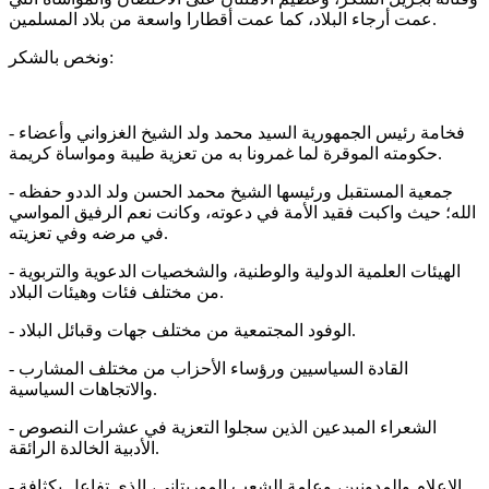
عمت أرجاء البلاد، كما عمت أقطارا واسعة من بلاد المسلمين.
ونخص بالشكر:
- فخامة رئيس الجمھورية السيد محمد ولد الشيخ الغزواني وأعضاء
حكومته الموقرة لما غمرونا به من تعزية طيبة ومواساة كريمة.
- جمعية المستقبل ورئيسھا الشيخ محمد الحسن ولد الددو حفظه
الله؛ حيث واكبت فقيد الأمة في دعوته، وكانت نعم الرفيق المواسي
في مرضه وفي تعزيته.⁠
- الھيئات العلمية الدولية والوطنية، والشخصيات الدعوية والتربوية
من مختلف فئات وھيئات البلاد.
- الوفود المجتمعية من مختلف جھات وقبائل البلاد.
- القادة السياسيين و⁠رؤساء الأحزاب من مختلف المشارب
والاتجاهات السياسية.
- الشعراء المبدعين الذين سجلوا التعزية في عشرات النصوص
الأدبية الخالدة الرائقة.
- الإعلام والمدونين، وعامة الشعب الموريتاني، الذي تفاعل بكثافة