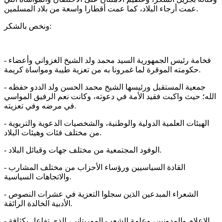
عمت أرجاء البلاد، كما عمت أقطارا واسعة من بلاد المسلمين.
ونخص بالشكر:
- فخامة رئيس الجمھورية السيد محمد ولد الشيخ الغزواني وأعضاء
حكومته الموقرة لما غمرونا به من تعزية طيبة ومواساة كريمة.
- جمعية المستقبل ورئيسھا الشيخ محمد الحسن ولد الددو حفظه
الله؛ حيث واكبت فقيد الأمة في دعوته، وكانت نعم الرفيق المواسي
في مرضه وفي تعزيته.⁠
- الھيئات العلمية الدولية والوطنية، والشخصيات الدعوية والتربوية
من مختلف فئات وھيئات البلاد.
- الوفود المجتمعية من مختلف جھات وقبائل البلاد.
- القادة السياسيين و⁠رؤساء الأحزاب من مختلف المشارب
والاتجاهات السياسية.
- الشعراء المبدعين الذين سجلوا التعزية في عشرات النصوص
الأدبية الخالدة الرائقة.
- الإعلام والمدونين، وعامة الشعب الموريتاني، الذي تفاعل بكثافة