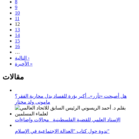
8
9
10
11
12
13
14
15
16
…
التالية ›
الأخيرة »
مقالات
هل أصبحت «تآزر».. أكبر بؤرة للفساد بدل محاربة الفقر؟
مامونى ولد مختار
الإسناد العلمي للقضية الفلسطينية_ مجالات وإضاءات
ندوة حول كتاب "العدالة الاجتماعية في الإسلام"