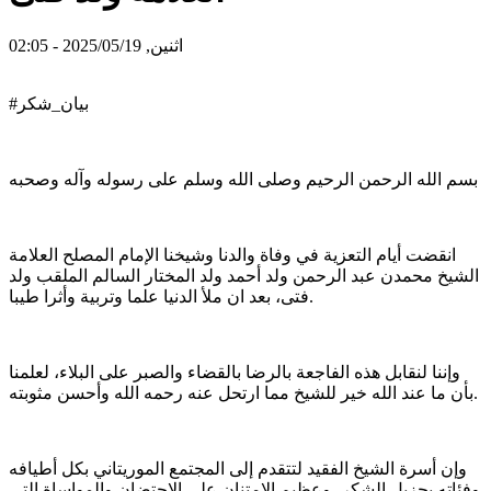
اثنين, 2025/05/19 - 02:05
#بيان_شكر
بسم الله الرحمن الرحيم وصلى الله وسلم على رسوله وآله وصحبه
انقضت أيام التعزية في وفاة والدنا وشيخنا الإمام المصلح العلامة
الشيخ محمدن عبد الرحمن ولد أحمد ولد المختار السالم الملقب ولد
فتى، بعد ان ملأ الدنيا علما وتربية وأثرا طيبا.
وإننا لنقابل ھذه الفاجعة بالرضا بالقضاء والصبر على البلاء، لعلمنا
بأن ما عند الله خير للشيخ مما ارتحل عنه رحمه الله وأحسن مثوبته.
وإن أسرة الشيخ الفقيد لتتقدم إلى المجتمع الموريتاني بكل أطيافه
وفئاته بجزيل الشكر، وعظيم الامتنان على الاحتضان والمواساة التي