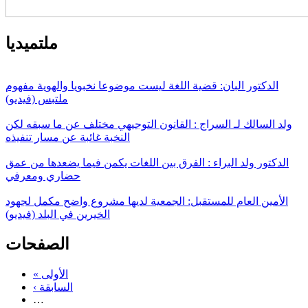
ملتميديا
الدكتور البان: قضية اللغة ليست موضوعا نخبويا والهوية مفهوم
ملتبس (فيديو)
ولد السالك لـ السراج : القانون التوجيهي مختلف عن ما سبقه لكن
النخبة غائبة عن مسار تنفيذه
الدكتور ولد البراء : الفرق بين اللغات يكمن فيما يضعدها من عمق
حضاري ومعرفي
الأمين العام للمستقبل: الجمعية لديها مشروع واضح مكمل لجهود
الخيرين في البلد (فيديو)
الصفحات
« الأولى
‹ السابقة
…