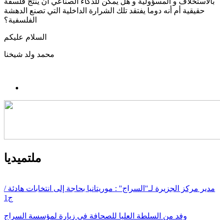
بالاستخلاف و المسؤولية و هل يمكن للذكاء الصناعي أن ينتج فلسفة
حقيقية أم أنه دوما يفتقد تلك الشرارة الداخلية التي تصنع الدهشة
الفلسفية؟
السلام عليكم
محمد ولد شيخنا
ملتميديا
مدير مركز الجزيرة لـ"السراج" : موريتانيا بحاجة إلى انتخابات هادئة /
ج1
وفد من السلطة العليا للصحافة في زيارة لمؤسسة السراج