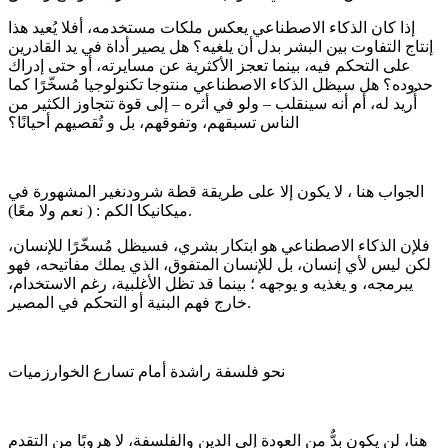
إذا كان الذكاء الاصطناعي يعكس ملكات مستخدمه، أفلا يُعيد هذا
إنتاج التفاوت بين البشر بدل أن يلغيه؟ هل يصير أداة في يد القادرين
على التحكم فيه، بينما تعجز الأكثرية عن مسايرته، أو حتى إدراك
حدوده؟ هل سيظل الذكاء الاصطناعي منتوجا تكنولوجيا مُسخّرًا كما
أُريد له، أم أنه سينقلب – ولو في أثره – إلى قوة تتجاوز الكثير من
الناس تسبقهم، وتفوقهم، بل و تُقصيهم أحيانًا؟
الجواب هنا ، لا يكون إلا على طريقة قطة شرودنغير المشهورة في
ميكانيكا الكم : ( نعم ولا معًا).
فلإن الذكاء الاصطناعي هو ابتكار بشري، فسيظل مُسخّرًا للإنسان،
لكن ليس لأي إنسان، بل للإنسان المتفوق، الذي يملك مفاتيحه، فهو
يبرمجه، و يغذيه و يوجهه ؛ بينما قد تظل الأغلبية، رغم الاستخدام،
خارج فهم البنية أو التحكم في المصير.
نحو فلسفة راشدة أمام تسارع الخوارزميات
هنا، لن يكون بدٌّ من العودة إلى الدين والفلسفة، لا هروبًا من التقدم