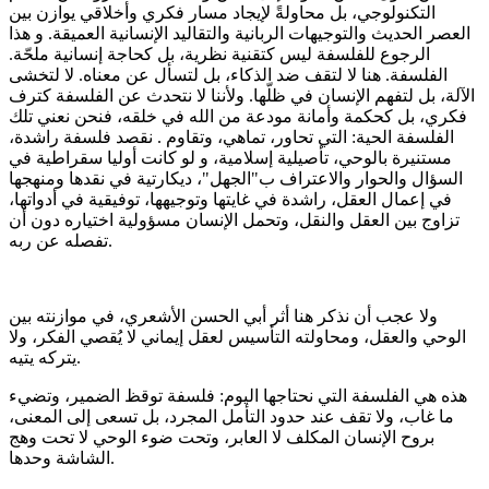
التكنولوجي، بل محاولةً لإيجاد مسار فكري وأخلاقي يوازن بين
العصر الحديث والتوجيهات الربانية والتقاليد الإنسانية العميقة. و هذا
الرجوع للفلسفة ليس كتقنية نظرية، بل كحاجة إنسانية ملحّة.
الفلسفة. هنا لا لتقف ضد الذكاء، بل لتسأل عن معناه. لا لتخشى
الآلة، بل لتفهم الإنسان في ظلّها. ولأننا لا نتحدث عن الفلسفة كترف
فكري، بل كحكمة وأمانة مودعة من الله في خلقه، فنحن نعني تلك
الفلسفة الحية: التي تحاور، تماهي، وتقاوم . نقصد فلسفة راشدة،
مستنيرة بالوحي، تأصيلية إسلامية، و لو كانت أوليا سقراطية في
السؤال والحوار والاعتراف ب"الجهل"، ديكارتية في نقدها ومنهجها
في إعمال العقل، راشدة في غايتها وتوجيهها، توفيقية في أدواتها،
تزاوج بين العقل والنقل، وتحمل الإنسان مسؤولية اختياره دون أن
تفصله عن ربه.
ولا عجب أن نذكر هنا أثر أبي الحسن الأشعري، في موازنته بين
الوحي والعقل، ومحاولته التأسيس لعقل إيماني لا يُقصي الفكر، ولا
يتركه يتيه.
هذه هي الفلسفة التي نحتاجها اليوم: فلسفة توقظ الضمير، وتضيء
ما غاب، ولا تقف عند حدود التأمل المجرد، بل تسعى إلى المعنى،
بروح الإنسان المكلف لا العابر، وتحت ضوء الوحي لا تحت وهج
الشاشة وحدها.