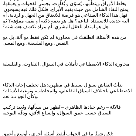
يخلط الأوراق وينظمها، يُسوّي و يُفاوت، يجسر الفجوات و يعمقها،
يمنح النفاذ الشامل من حيث يقيم الأبراج، فلكلٌّ فلك فيه يسبحون.
فهل هذا الذكاء الصناعي هو فرصة للانعتاق من الجهل والرتابة، أم
آلية جديدة للاستبداد الناعم؟ هل هو نعمة ذكية أم نقمة مموّهة؟ ثم
هل هو امتداد للعقل البشري، أم مرآة تكشف هشاشته؟
من هذه الأسئلة، انطلقتُ في محاورة لم تكن فقط مع آلة، بل مع
النفس، ومع الفلسفة، ومع المعنى.
محاورة الذكاء الاصطناعي تأملات في السؤال، التفاوت، والفلسفة
بدأتُ النقاش بسؤال بسيط في مظهره: هل تختلف إجابة الذكاء
الاصطناعي باختلاف السياق التفاعلي، والمخاطِب، ونوعية الأسئلة؟
وكان الجواب: نعم.
فالآلة – رغم حيادها الظاهري – تُظهر من يسألها، وتُعيد تركيب
السياق حسب عمق السؤال، واتساع الأفق، ودقّة التوجيه.
لكن شيئًا ما في الجواب أيقظ أسئلة أخرى ، أوسع وأعمق: