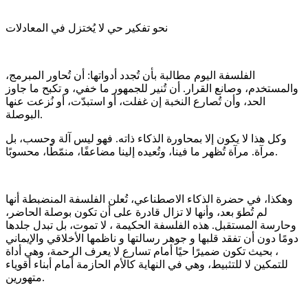
نحو تفكير حي لا يُختزل في المعادلات
الفلسفة اليوم مطالبة بأن تُجدد أدواتها: أن تُحاور المبرمج،
والمستخدم، وصانع القرار. أن تُنير للجمهور ما خفي، و تكبح ما جاوز
الحد، وأن تُصارع النخبة إن غفلت، أو استبدّت، أو نُزعت عنها
البوصلة.
وكل هذا لا يكون إلا بمحاورة الذكاء ذاته. فهو ليس آلة وحسب، بل
مرآة. مرآة تُظهر ما فينا، وتُعيده إلينا مضاعفًا، منمّطًا، محسوبًا.
وهكذا، في حضرة الذكاء الاصطناعي، تُعلن الفلسفة المنضبطة أنها
لم تُطوَ بعد، وأنها لا تزال قادرة على أن تكون بوصلة الحاضر،
وحارسة المستقبل. هذه الفلسفة الحكيمة ، لا تموت، بل تبدل جلدها
دومًا دون أن تفقد قلبها و جوهر رسالتها و ناظمها الأخلاقي والإيماني
، بحيث تكون ضميرًا حيًا أمام تسارع لا يعرف الرحمة، وهي أداة
للتمكين لا للتثبيط، وهي في النهاية كالأم الحازمة أمام أبناء أقوياء
متهورين.