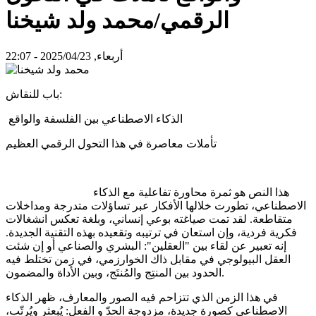
الرقمي/محمد ولد شيخنا
أربعاء, 2025/04/23 - 22:07
باب للنقاش:
الذكاء الاصطناعي بين الفلسفة والواقع
تأملات معاصرة في هذا التحول الرقمي العظيم
هذا النص هو ثمرة محاورة تفاعلية مع الذكاء
الاصطناعي، تطورت خلالها الأفكار عبر تساؤلات متدرجة ومداخلات
متقاطعة. لقد تمت صياغته بوعي إنساني، وبلغة تعكس انشغالات
فكرية فردية، وإن استعان في ترتيبه وتقعيده بهذه التقنية الجديدة.
إنه تعبير عن لقاء بين "العقلين": البشري والصناعي أو إن شئت
العقل البيولوجي في مقابل ذاك الخوارزمي، في زمن تختلط فيه
الحدود بين المنتِج والمُنتَج، وبين الأداة والمضمون.
في هذا الزمن الذي تتزاحم فيه الصور والمعارف، ظهر الذكاء
الاصطناعي كصورة جديدة، مزدوجة الحدّ و الفعل: يُبعثر ويُرتّب،