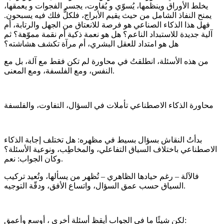
يخلط الأوراق وينظمها، يُسوّي و يُفاوت، يجسر الفجوات و يعمقها،
يمنح النفاذ الشامل من حيث يقيم الأبراج، فلكلٌّ فلك فيه يسبحون.
فهل هذا الذكاء الصناعي هو فرصة للانعتاق من الجهل والرتابة، أم
آلية جديدة للاستبداد الناعم؟ هل هو نعمة ذكية أم نقمة مموّهة؟ ثم
هل هو امتداد للعقل البشري، أم مرآة تكشف هشاشته؟
من هذه الأسئلة، انطلقتُ في محاورة لم تكن فقط مع آلة، بل مع
النفس، ومع الفلسفة، ومع المعنى.
محاورة الذكاء الاصطناعي تأملات في السؤال، التفاوت، والفلسفة
بدأتُ النقاش بسؤال بسيط في مظهره: هل تختلف إجابة الذكاء
الاصطناعي باختلاف السياق التفاعلي، والمخاطِب، ونوعية الأسئلة؟
وكان الجواب: نعم.
فالآلة – رغم حيادها الظاهري – تُظهر من يسألها، وتُعيد تركيب
السياق حسب عمق السؤال، واتساع الأفق، ودقّة التوجيه.
لكن شيئًا ما في الجواب أيقظ أسئلة أخرى ، أوسع وأعمق: