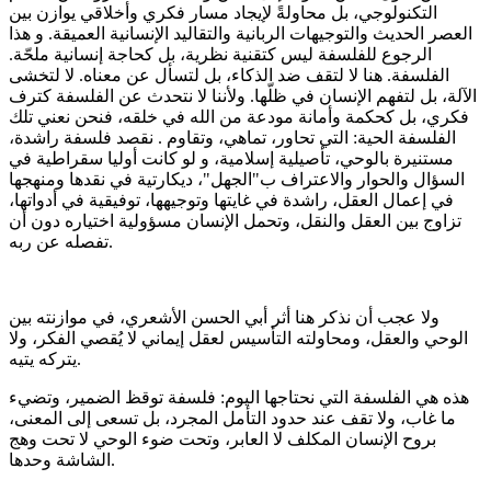
التكنولوجي، بل محاولةً لإيجاد مسار فكري وأخلاقي يوازن بين
العصر الحديث والتوجيهات الربانية والتقاليد الإنسانية العميقة. و هذا
الرجوع للفلسفة ليس كتقنية نظرية، بل كحاجة إنسانية ملحّة.
الفلسفة. هنا لا لتقف ضد الذكاء، بل لتسأل عن معناه. لا لتخشى
الآلة، بل لتفهم الإنسان في ظلّها. ولأننا لا نتحدث عن الفلسفة كترف
فكري، بل كحكمة وأمانة مودعة من الله في خلقه، فنحن نعني تلك
الفلسفة الحية: التي تحاور، تماهي، وتقاوم . نقصد فلسفة راشدة،
مستنيرة بالوحي، تأصيلية إسلامية، و لو كانت أوليا سقراطية في
السؤال والحوار والاعتراف ب"الجهل"، ديكارتية في نقدها ومنهجها
في إعمال العقل، راشدة في غايتها وتوجيهها، توفيقية في أدواتها،
تزاوج بين العقل والنقل، وتحمل الإنسان مسؤولية اختياره دون أن
تفصله عن ربه.
ولا عجب أن نذكر هنا أثر أبي الحسن الأشعري، في موازنته بين
الوحي والعقل، ومحاولته التأسيس لعقل إيماني لا يُقصي الفكر، ولا
يتركه يتيه.
هذه هي الفلسفة التي نحتاجها اليوم: فلسفة توقظ الضمير، وتضيء
ما غاب، ولا تقف عند حدود التأمل المجرد، بل تسعى إلى المعنى،
بروح الإنسان المكلف لا العابر، وتحت ضوء الوحي لا تحت وهج
الشاشة وحدها.