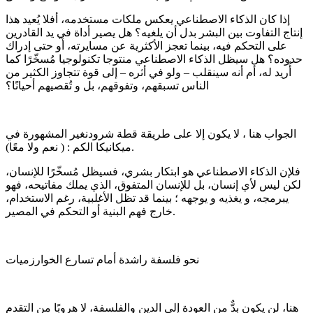
إذا كان الذكاء الاصطناعي يعكس ملكات مستخدمه، أفلا يُعيد هذا
إنتاج التفاوت بين البشر بدل أن يلغيه؟ هل يصير أداة في يد القادرين
على التحكم فيه، بينما تعجز الأكثرية عن مسايرته، أو حتى إدراك
حدوده؟ هل سيظل الذكاء الاصطناعي منتوجا تكنولوجيا مُسخّرًا كما
أُريد له، أم أنه سينقلب – ولو في أثره – إلى قوة تتجاوز الكثير من
الناس تسبقهم، وتفوقهم، بل و تُقصيهم أحيانًا؟
الجواب هنا ، لا يكون إلا على طريقة قطة شرودنغير المشهورة في
ميكانيكا الكم : ( نعم ولا معًا).
فلإن الذكاء الاصطناعي هو ابتكار بشري، فسيظل مُسخّرًا للإنسان،
لكن ليس لأي إنسان، بل للإنسان المتفوق، الذي يملك مفاتيحه، فهو
يبرمجه، و يغذيه و يوجهه ؛ بينما قد تظل الأغلبية، رغم الاستخدام،
خارج فهم البنية أو التحكم في المصير.
نحو فلسفة راشدة أمام تسارع الخوارزميات
هنا، لن يكون بدٌّ من العودة إلى الدين والفلسفة، لا هروبًا من التقدم