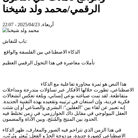
الرقمي/محمد ولد شيخنا
أربعاء, 2025/04/23 - 22:07
باب للنقاش:
الذكاء الاصطناعي بين الفلسفة والواقع
تأملات معاصرة في هذا التحول الرقمي العظيم
هذا النص هو ثمرة محاورة تفاعلية مع الذكاء
الاصطناعي، تطورت خلالها الأفكار عبر تساؤلات متدرجة ومداخلات
متقاطعة. لقد تمت صياغته بوعي إنساني، وبلغة تعكس انشغالات
فكرية فردية، وإن استعان في ترتيبه وتقعيده بهذه التقنية الجديدة.
إنه تعبير عن لقاء بين "العقلين": البشري والصناعي أو إن شئت
العقل البيولوجي في مقابل ذاك الخوارزمي، في زمن تختلط فيه
الحدود بين المنتِج والمُنتَج، وبين الأداة والمضمون.
في هذا الزمن الذي تتزاحم فيه الصور والمعارف، ظهر الذكاء
الاصطناعي كصورة جديدة، مزدوجة الحدّ و الفعل: يُبعثر ويُرتّب،