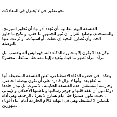
نحو تفكير حي لا يُختزل في المعادلات
الفلسفة اليوم مطالبة بأن تُجدد أدواتها: أن تُحاور المبرمج،
والمستخدم، وصانع القرار. أن تُنير للجمهور ما خفي، و تكبح ما جاوز
الحد، وأن تُصارع النخبة إن غفلت، أو استبدّت، أو نُزعت عنها
البوصلة.
وكل هذا لا يكون إلا بمحاورة الذكاء ذاته. فهو ليس آلة وحسب، بل
مرآة. مرآة تُظهر ما فينا، وتُعيده إلينا مضاعفًا، منمّطًا، محسوبًا.
وهكذا، في حضرة الذكاء الاصطناعي، تُعلن الفلسفة المنضبطة أنها
لم تُطوَ بعد، وأنها لا تزال قادرة على أن تكون بوصلة الحاضر،
وحارسة المستقبل. هذه الفلسفة الحكيمة ، لا تموت، بل تبدل جلدها
دومًا دون أن تفقد قلبها و جوهر رسالتها و ناظمها الأخلاقي والإيماني
، بحيث تكون ضميرًا حيًا أمام تسارع لا يعرف الرحمة، وهي أداة
للتمكين لا للتثبيط، وهي في النهاية كالأم الحازمة أمام أبناء أقوياء
متهورين.