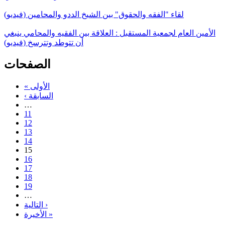
لقاء "الفقه والحقوق" بين الشيخ الددو والمحامين (فيديو)
الأمين العام لجمعية المستقبل : العلاقة بين الفقيه والمحامي ينبغي
أن تتوطد وتترسخ (فيديو)
الصفحات
« الأولى
‹ السابقة
…
11
12
13
14
15
16
17
18
19
…
التالية ›
الأخيرة »