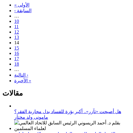
« الأولى
‹ السابقة
…
10
11
12
13
14
15
16
17
18
…
التالية ›
الأخيرة »
مقالات
هل أصبحت «تآزر».. أكبر بؤرة للفساد بدل محاربة الفقر؟
مامونى ولد مختار