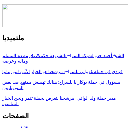
ملتميديا
الشيخ أحمد جدو لشبكة السراج :الشريعة حكمتْ بحُرمة دم المسلم
وماله وعرضه
قيادي في حملة غزواني للسراج: مرشحنا هو الخيار الآمن لموريتانيا
مسؤول في حملة بوكار با للسراج: هنالك تهميش ممنهج ضد بعض
الموريتانيين
مدير حملة ولد الوافي: مرشحنا يتعرض لحملة تنمر ونحن الخيار
المناسب
الصفحات