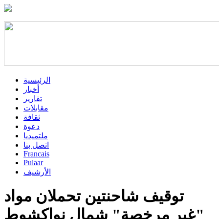
الرئيسية
أخبار
تقارير
مقابلات
ثقافة
دعوة
ملتميديا
اتصل بنا
Francais
Pulaar
الأرشيف
توقيف شاحنتين تحملان مواد
"غير مرخصة" شمال نواكشوط