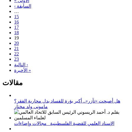
« الأولى
‹ السابقة
…
15
16
17
18
19
20
21
22
23
التالية ›
الأخيرة »
مقالات
هل أصبحت «تآزر».. أكبر بؤرة للفساد بدل محاربة الفقر؟
مامونى ولد مختار
الإسناد العلمي للقضية الفلسطينية_ مجالات وإضاءات