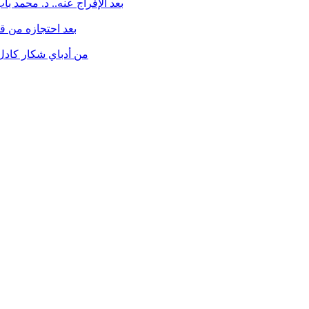
بعد الإفراج عنه.. د. محمد ب
بعد احتجازه من قبل
من أدباي شكار كادل