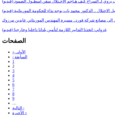
اب يروي لـ السراج كيف هـاجم الاحـتلال سفن أسطـول الصمود (فيديو)
 الاحتلال .. الدكتور محمد باب يوجه نداء للحكومة الموريتانية (فيديو)
 إلى مصانع شركة فورد.. مسيرة المهندس الموريتاني عابدين مرزوك
غزواني: اتخذنا التدابير اللازمة لتأمين بلدانا داخليا وخارجيا (فيديو)
الصفحات
« الأولى
‹ السابقة
1
2
3
4
5
6
7
8
9
…
التالية ›
الأخيرة »