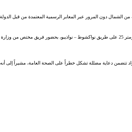
وذكرت الجمارك، عبر صفحتها الرسمية، أن العملية تمت عند الكيلومتر 25 على طريق نواكشوط – نواذ