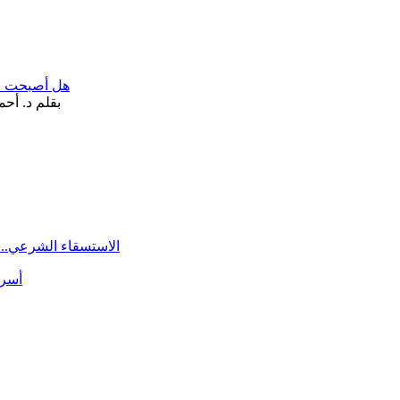
هل أصبحت «تآ
الاستسقاء الشرعي.. 
أسرة