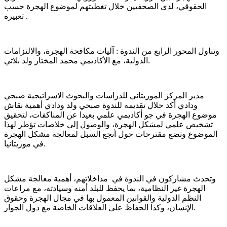
الحقوقي، لدى الصحفيين خلال تغطيتهم لموضوع الهجرة حسب
تعبيره .
وتناول المحور الرابع من الندوة : آليات مكافحة الهجرة، والالتزامات
الدولية، مع الأكاديمي محمد المختار ولد بلاتي.
مدير المركز الموريتاني للدراسات والبحوث الاسراتيجية صبحي
ودادي أكد خلال تقديمه للندوة صبحي ولد ودادي أهمية نقاش
موضوع الهجرة في جو أكاديمي علمي بعيدا عن المناكفات، لتحقيق
تشخيص علمي لمشكل الهجرة، والوصول إلى خلاصات تؤطر لهذا
الموضوع وتضع مقترحات حول أنجع السبل لمعالجة مشكل الهجرة
في موريتانيا.
وتحدث مشاركون في الندوة في مداخلاتهم، أهمية معالجة مشكل
الهجرة غير النظامية، بما يحفظ للبلد أمنه وسيادته، مع مراعات
النظم الدولية والقوانين المعمول بها في مجال الهجرة وحقوق
الإنسان، وكذا الحفاظ على العلاقات الخاصة مع دول الجوار.