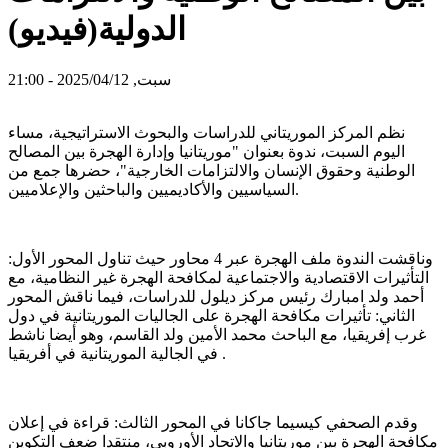
الدولية(فيديو)
سبت, 2025/04/12 - 21:00
نظم المركز الموريتاني للدراسات والبحوث الاستراتيجية، مساء
اليوم السبت، ندوة بعنوان "موريتانيا وإدارة الهجرة بين المصالح
الوطنية وحقوق الإنسان والالتزامات الخارجية"، حضرها جمع من
السياسيين والأكاديميين والباحثين والإعلاميين.
وناقشت الندوة ملف الهجرة عبر 4 محاور حيث تناول المحور الأول:
التأثيرات الاقتصادية والاجتماعية لمكافحة الهجرة غير النظامية، مع
أحمد ولد امبارك رئيس مركز ديلول للدراسات، فيما ناقش المحور
الثاني: تأثيرات مكافحة الهجرة على الجاليات الموريتانية في دول
غرب إفريقيا، مع الباحث محمد الأمين ولد القاسم، وهو أيضا ناشط
في الجالية الموريتانية في أفريقيا .
وقدم الصحفي كيسيما جاكانا في المحور الثالث: قراءة في إعلان
مكافحة الهجرة بين موريتانيا والاتحاد الأوروبي، منتقدا ضعف التكوين