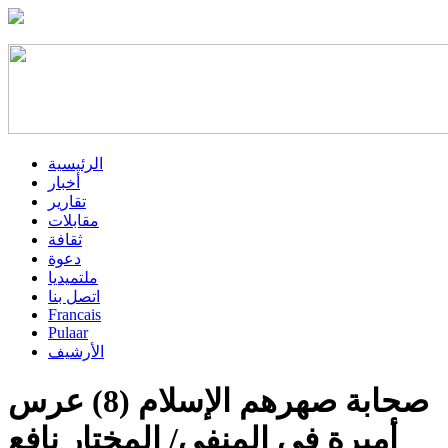
الرئيسية
أخبار
تقارير
مقابلات
ثقافة
دعوة
ملتميديا
اتصل بنا
Francais
Pulaar
الأرشيف
صحابة صهرهم الإسلام (8) عرس
أميرة في المنفى/ المختار نافع