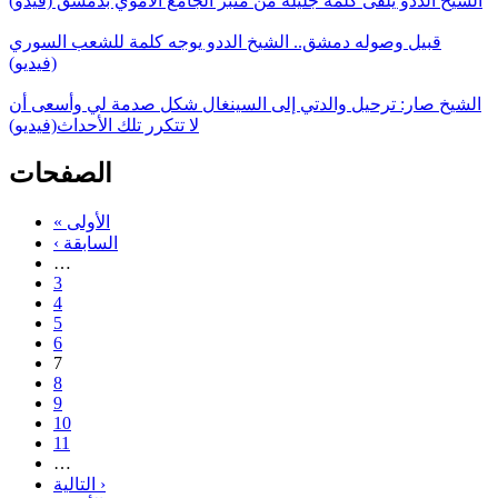
الشيخ الددو يلقى كلمة جليلة من منبر الجامع الأموي بدمشق (فيدو)
قبيل وصوله دمشق.. الشيخ الددو يوجه كلمة للشعب السوري
(فيديو)
الشيخ صار: ترحيل والدتي إلى السينغال شكل صدمة لي وأسعى أن
لا تتكرر تلك الأحداث(فيديو)
الصفحات
« الأولى
‹ السابقة
…
3
4
5
6
7
8
9
10
11
…
التالية ›