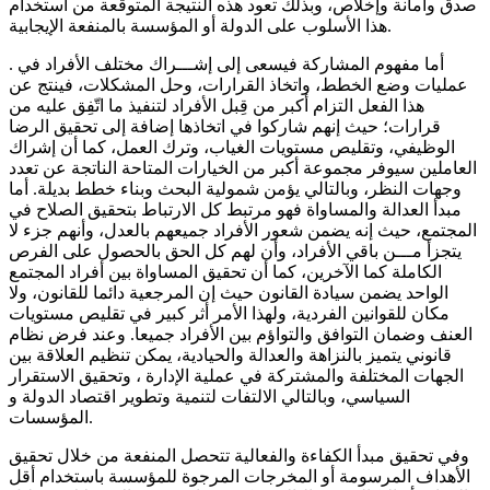
صدق وأمانة وإخلاص، وبذلك تعود هذه النتيجة المتوقعة من استخدام
هذا الأسلوب على الدولة أو المؤسسة بالمنفعة الإيجابية.
. أما مفهوم المشاركة فيسعى إلى إشـــراك مختلف الأفراد في
عمليات وضع الخطط، واتخاذ القرارات، وحل المشكلات، فينتج عن
هذا الفعل التزام أكبر من قِبل الأفراد لتنفيذ ما اتّفِق عليه من
قرارات؛ حيث إنهم شاركوا في اتخاذها إضافة إلى تحقيق الرضا
الوظيفي، وتقليص مستويات الغياب، وترك العمل، كما أن إشراك
العاملين سيوفر مجموعة أكبر من الخيارات المتاحة الناتجة عن تعدد
وجهات النظر، وبالتالي يؤمن شمولية البحث وبناء خطط بديلة. أما
مبدأ العدالة والمساواة فهو مرتبط كل الارتباط بتحقيق الصلاح في
المجتمع، حيث إنه يضمن شعور الأفراد جميعهم بالعدل، وأنهم جزء لا
يتجزأ مـــن باقي الأفراد، وأن لهم كل الحق بالحصول على الفرص
الكاملة كما الآخرين، كما أن تحقيق المساواة بين أفراد المجتمع
الواحد يضمن سيادة القانون حيث إن المرجعية دائما للقانون، ولا
مكان للقوانين الفردية، ولهذا الأمر أثر كبير في تقليص مستويات
العنف وضمان التوافق والتواؤم بين الأفراد جميعا. وعند فرض نظام
قانوني يتميز بالنزاهة والعدالة والحيادية، يمكن تنظيم العلاقة بين
الجهات المختلفة والمشتركة في عملية الإدارة ، وتحقيق الاستقرار
السياسي، وبالتالي الالتفات لتنمية وتطوير اقتصاد الدولة و
المؤسسات.
وفي تحقيق مبدأ الكفاءة والفعالية تتحصل المنفعة من خلال تحقيق
الأهداف المرسومة أو المخرجات المرجوة للمؤسسة باستخدام أقل