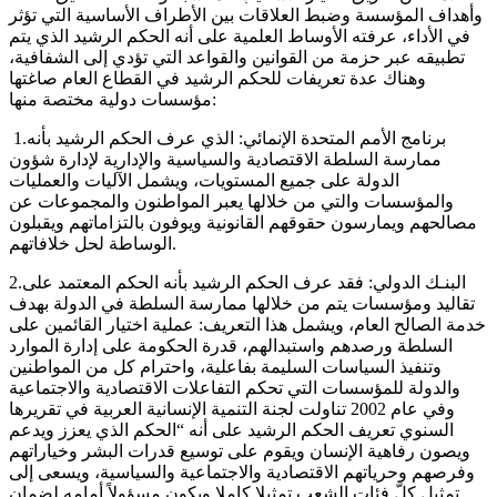
وأهداف المؤسسة وضبط العلاقات بين الأطراف الأساسية التي تؤثر
في الأداء، عرفته الأوساط العلمية على أنه الحكم الرشيد الذي يتم
تطبيقه عبر حزمة من القوانين والقواعد التي تؤدي إلى الشفافية،
وهناك عدة تعريفات للحكم الرشيد في القطاع العام صاغتها
مؤسسات دولية مختصة منها:
1.برنامج الأمم المتحدة الإنمائي: الذي عرف الحكم الرشيد بأنه
ممارسة السلطة الاقتصادية والسياسية والإدارية لإدارة شؤون
الدولة على جميع المستويات، ويشمل الآليات والعمليات
والمؤسسات والتي من خلالها يعبر المواطنون والمجموعات عن
مصالحهم ويمارسون حقوقهم القانونية ويوفون بالتزاماتهم ويقبلون
الوساطة لحل خلافاتهم.
2.البنـك الدولي: فقد عرف الحكم الرشيد بأنه الحكم المعتمد على
تقاليد ومؤسسات يتم من خلالها ممارسة السلطة في الدولة بهدف
خدمة الصالح العام، ويشمل هذا التعريف: عملية اختيار القائمين على
السلطة ورصدهم واستبدالهم، قدرة الحكومة على إدارة الموارد
وتنفيذ السياسات السليمة بفاعلية، واحترام كل من المواطنين
والدولة للمؤسسات التي تحكم التفاعلات الاقتصادية والاجتماعية
وفي عام 2002 تناولت لجنة التنمية الإنسانية العربية في تقريرها
السنوي تعريف الحكم الرشيد على أنه “الحكم الذي يعزز ويدعم
ويصون رفاهية الإنسان ويقوم على توسيع قدرات البشر وخياراتهم
وفرصهم وحرياتهم الاقتصادية والاجتماعية والسياسية، ويسعى إلى
تمثيل كلّ فئات الشعب تمثيلا كاملا ويكون مسؤولاً أمامه لضمان