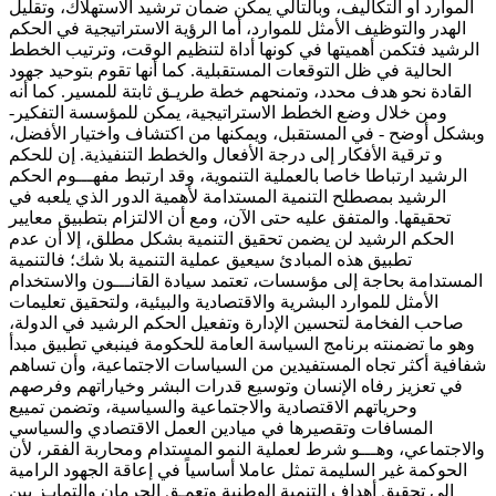
الموارد أو التكاليف، وبالتالي يمكن ضمان ترشيد الاستهلاك، وتقليل
الهدر والتوظيف الأمثل للموارد، أما الرؤية الاستراتيجية في الحكم
الرشيد فتكمن أهميتها في كونها أداة لتنظيم الوقت، وترتيب الخطط
الحالية في ظل التوقعات المستقبلية. كما أنها تقوم بتوحيد جهود
القادة نحو هدف محدد، وتمنحهم خطة طريـق ثابتة للمسير. كما أنه
ومن خلال وضع الخطط الاستراتيجية، يمكن للمؤسسة التفكير-
وبشكل أوضح - في المستقبل، ويمكنها من اكتشاف واختيار الأفضل،
و ترقية الأفكار إلى درجة الأفعال والخطط التنفيذية. إن للحكم
الرشيد ارتباطا خاصا بالعملية التنموية، وقد ارتبط مفهـــوم الحكم
الرشيد بمصطلح التنمية المستدامة لأهمية الدور الذي يلعبه في
تحقيقها. والمتفق عليه حتى الآن، ومع أن الالتزام بتطبيق معايير
الحكم الرشيد لن يضمن تحقيق التنمية بشكل مطلق، إلا أن عدم
تطبيق هذه المبادئ سيعيق عملية التنمية بلا شك؛ فالتنمية
المستدامة بحاجة إلى مؤسسات، تعتمد سيادة القانـــون والاستخدام
الأمثل للموارد البشرية والاقتصادية والبيئية، ولتحقيق تعليمات
صاحب الفخامة لتحسين الإدارة وتفعيل الحكم الرشيد في الدولة،
وهو ما تضمنته برنامج السياسة العامة للحكومة فينبغي تطبيق مبدأ
شفافية أكثر تجاه المستفيدين من السياسات الاجتماعية، وأن تساهم
في تعزيز رفاه الإنسان وتوسيع قدرات البشر وخياراتهم وفرصهم
وحرياتهم الاقتصادية والاجتماعية والسياسية، وتضمن تمييع
المسافات وتقصيرها في ميادين العمل الاقتصادي والسياسي
والاجتماعي، وهـــو شرط لعملية النمو المستدام ومحاربة الفقر، لأن
الحوكمة غير السليمة تمثل عاملا أساسياً في إعاقة الجهود الرامية
إلى تحقيق أهداف التنمية الوطنية وتعمـق الحرمان والتمايـز بين