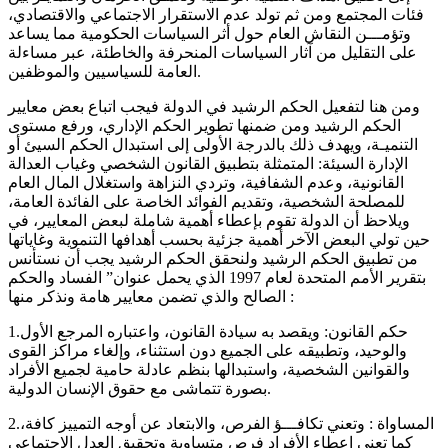
فئات المجتمع ومن ثم تولد عدم الاستقرار الاجتماعي والاقتصادي،
وتؤمـــن النقاش العام حول أثر السياسات الحكومية مما يساعد
على التقليل من آثار السياسات المنحرفة والخاطئة، عبر مساءلة
العامة للسياسيين والموظفين.
ومن هنا لتفعيل الحكم الرشيد في الدولة فيجب اتباع بعض معايير
الحكم الرشيد ومن ضمنها تطوير الحكم الإداري، ورفع مستوى
التنميـة، ويهدف ذلك بالدرجة الأولى إلى استبدال الحكم السيئ أو
الإدارة السيئة: المتمثلة بتطبيق القانون الشخصي وغياب العدالة
القانونية، وعدم الشفافية، وتردي النزاهة واستغلال المال العام
للمصلحة الشخصية، وتقديم الفوائد الخاصة على الفائدة العامة،
ويلاحظ أن الدولة تقوم بإعطاء أهمية شاملة لبعض المعايير، في
حين تولي البعض الآخر أهمية جزئية بحسب أهدافها التنموية وغاياتها
من تطبيق الحكم الرشيد ولنحقق الحكم الرشيد يجب أن نستأنس
بتقرير الأمم المتحدة لعام 1997 الذي يحمل عنوان” الفساد والحكم
الصالح والذي تضمن معايير هامة ونذكر منها :
1.حكم القانون: ويقصد به سيادة القانون، واعتباره المرجع الأول
والوحيد، وتطبيقه على الجميع دون استثناء، وإلغاء مراكز القوى
والقوانين الشخصية، واستبدالها بنظم عادلة حامية لجميع الأفراد
بصورة تتماشى مع حقوق الإنسان الدولية.
2.المساواة : وتعني تكافـــؤ الفرص، والابتعاد عن أوجه التمييز كافة،
كما تعني إعطاء الأفراد فرص متساوية وتحقيق العدل الاجتماعي