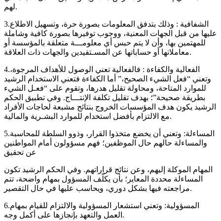
لهم.
3.الشفافية : وذلك بتدفق المعلومات بصورة حرة، وتسهيل الاطلاع
عليها من قبل الجهات المعنية، ووجوب توفيرها بصورة كافية وشاملة
للمهتمين بها، وأن لا يتم حبس أي معلومـــة متعلقة بالمؤسسة أو
معاملاتها أو حساباتها عن المسـتفيدين والجهات ذات العلاقة.
4.الفعالية والكفاءة : فالفعالية تعني الوصول للأهداف المرجوة،
وتعني “فعل الشيء الصحيح،” أما الكفاءة فتعني الاستخدام الرشيد
للموارد المتاحة، ومحاولة تقليل هدرها، وتقوم على “فعـل الشيء
بطريقة صحيحة”؛ بهدف تقليل تكلفة الإنتـــاج. وفي تطبيق الحكم
الرشيد يكون هدف المؤسسات الخروج بنتائج مشبعة لحاجات الأفراد
مع الالتزام بأفضل استخدام للموارد البشـرية والمالية.
5.المساءلة: وتعني أن يخضع متخذوا القرار، وذوو السلطة للمحاسبة
والمساءلة حالهم حال الموظفين؛ فهم مسؤولون أمام المواطنين
عن تحقيق
المهام الموكلة إليهم، وعن نتائج قراراتهم. وفي الحكم الرشيد تكون
المساءلة محددة المعاير؛ بأن يكلّف المسؤول بمهام واضحة، تتم
مراجعته فيها بشكل دوري، ويحاسب عليها في حال التقصير.
6.المسؤولية: وتعني استشعار المسؤولية والالتزام للقيام بمهام
العمل والتعهد بإنجازها على أكمل وجه.