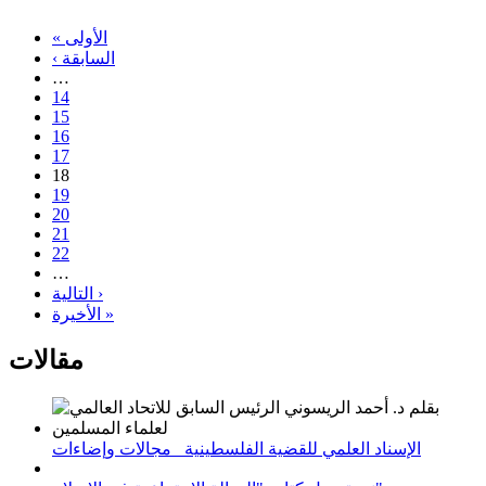
« الأولى
‹ السابقة
…
14
15
16
17
18
19
20
21
22
…
التالية ›
الأخيرة »
مقالات
الإسناد العلمي للقضية الفلسطينية_ مجالات وإضاءات