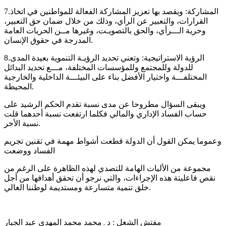
7.المشاركة: ويقصد بها تعزيز المشاركة الفعالة للمواطنين في اتخاذ
القرارات، والتعبير عن الرأي، وذلك من خلال ضمان حق التعبير،
وحرية الـــرأي، والحق بالتصويـت، وغيرها مــن الحريات العامة
المدرجة في حقوق الإنسان.
8.الرؤية الاستراتيجية: وتعني تحديد الرؤيـة التنموية بعيدة المدى
للدولة وللمجتمع وللمؤسسات المختلفة، مـــع تحديد البدائل
المختلفـــة واختيار الأفضل بناء على البيئـــة الداخلية والخارجية
المحيطة.
ويبقى السؤال مطروحا عن مدى نسبة تقدم الحكم الرشيد على
حساب الفساد الإداري والمالي فكلما ارتفعت نسبة أحدهما قلت
نسبة الأخر.
وعموما يمكن القول أن الدولة قطعت أشواط مهمة في تقنين تجريم
الفساد ووضعت
مجموعة من الأليات الهامة للتصدي لهذه الظاهرة على الرغم من
نقص فاعليتة هذه الإجراءات، والتي نرجو أن تحقق أهدافها من أجل
خلق تنمية متسارعة ومستديمة لوطننا الغالي.
مفتش الشغل : د۔محمد محمد المهدي عبد الجبار