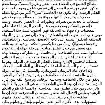
مصالح الجميع في القضاء على الفقر وتعزيز التنمية”، ومما تقدم
يمكن التيقن من عدم الوصول إلى تعريف شامل وموحد لمصطلح
الحكم الرشيد، وقد تكون هذه الخاصية “ميزة” أكثر من كونها نقطة
ضعف؛ حيث يمكن التنبؤ بمرونة هذا المصطلح وبحبوحته في
استيعاب ما يحدث من تغيرات وتطورات في العصر الحديث. وعليه
فإنه من الممكن وضع تعريف عام للحكم الرشيد اعتماداً على
المعطيات والاجتهادات السابقة فهو “أسلوب لممارسة السلطة،
مبني على العدالة والأمانة والشفافية، يهدف إلى تسيير موارد الدولة
المختلفة لتحقيق التنمية على كافة الأصعدة السياسية، والاقتصادية،
والاجتماعية، والإدارية”. من هنا يكتسي الحكم الرشيد أهمية بالغة
فهو يسعى من خلال تطبيق مبادئه إلى خلق دولة إدارية تكون
سياساتها مبنية على الشفافية، والمحاسبة، والمشاركة ، ونتيجة لهذه
الأهمية فقد أعطى رئيس الجمهوية محمد ولد الشيخ الغزواني
تعليماته لتحسين الإدارة وتفعيل الحكم الرشيد في الدولة، وهو ما
تضمنته برنامج السياسة العامة للحكومة الذي ألقاه السيد المختار
ولد اجاي أمام البرلمان الموريتاني، والمتمثل في بند بناء دولة
القانون والمؤسسات ذات حكامة عصرية رشيدة، فالحكم الرشيد
يحقق من خلال الشفافية وسلاسة الرقابة، وترسيخ الثقة بين أفراد
المؤسسة؛ حيث إن بيئة العمل الواضحة تستدعي الشعور بالطمأنينة
والراحة، ومن خلال تطبيق مبدأ المحاسبة أو المساءلة يقوم الحكم
الرشيد بتقليص الأفعال الخاطئة والسياسات المنحرفة، حيث إن ما
ستقوم به اليوم ستحاسب عليه غداً، وبالتالي يعمق مفهوم
المسؤولية، لدى الأفراد، التي تعني التزامهم بإنجاز واجباتهم بـكل