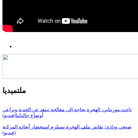
ملتميديا
باحث موريتاني: الهجرة بحاجة إلى معالجة تبتعد عن الحدية وتراعي
أوضاع جالياتنا(فيديو)
صبحي ودادي: نقاش ملف الهجرة يستلزم استحضار أبعاده المركبة
(فيديو)