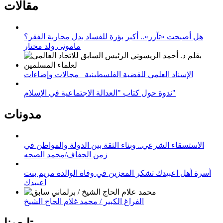
مقالات
هل أصبحت «تآزر».. أكبر بؤرة للفساد بدل محاربة الفقر؟
مامونى ولد مختار
الإسناد العلمي للقضية الفلسطينية_ مجالات وإضاءات
ندوة حول كتاب "العدالة الاجتماعية في الإسلام"
مدونات
الاستسقاء الشرعي.. وبناء الثقة بين الدولة والمواطن في
زمن الجفاف/محمد الصحه
أسرة أهل اعبيدك تشكر المعزين في وفاة الوالدة مريم بنت
اعبيدك
الفراغ الكبير / محمد غلام الحاج الشيخ