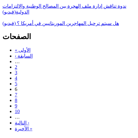
ندوة تناقش إدارة ملف الهجرة بين المصالح الوطنية والالتزامات
الدولية(فيديو)
هل سيتم ترحيل المهاجرين الموريتانيين في أمريكا ؟ (فيديو)
الصفحات
« الأولى
‹ السابقة
…
2
3
4
5
6
7
8
9
10
…
التالية ›
الأخيرة »