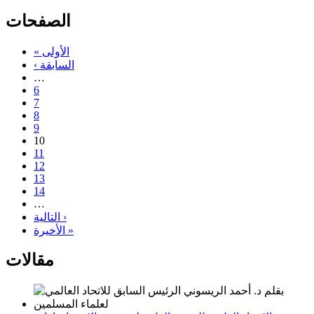
الصفحات
« الأولى
‹ السابقة
…
6
7
8
9
10
11
12
13
14
…
التالية ›
الأخيرة »
مقالات