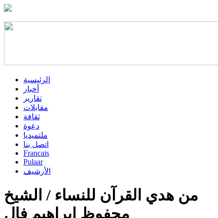
الرئيسية
أخبار
تقارير
مقابلات
ثقافة
دعوة
ملتميديا
اتصل بنا
Francais
Pulaar
الأرشيف
من هدي القرآن للنساء / الشيخ
محفوظ إبراهيم فال