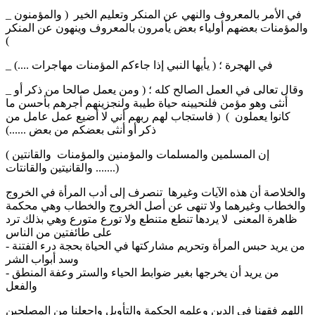
_ في الأمر بالمعروف والنهي عن المنكر وتعليم الخير ( والمؤمنون
والمؤمنات بعضهم أولياء بعض يأمرون بالمعروف وينهون عن المنكر
)
_ في الهجرة ؛ ( يأيها النبي إذا جاءكم المؤمنات مهاجرات ....)
_ وقال تعالى في العمل الصالح كله ؛ ( ومن يعمل صالحا من ذكر أو
أنثى وهو مؤمن فلنحيينه حياة طيبة ولنجزينهم أجرهم بأحسن ما
كانوا يعملون ) ( فاستجاب لهم ربهم أني لا أضيع عمل عامل من
ذكر أو أنثى بعضكم من بعض ......)
( إن المسلمين والمسلمات والمؤمنين والمؤمنات والقانتين
والقانيتين والقانتات .......)
والخلاصة أن هذه الآيات وغيرها تنصرف إلى أدب المرأة في الخروج
والخطاب وغيرهما ولا تنهى عن أصل الخروج والخطاب وهي محكمة
ظاهرة المعنى لا يردها تنطع متنطع ولا تورع متورع وهي بذلك ترد
على طائفتين من الناس
- من يريد حبس المرأة وتحريم مشاركتها في الحياة بحجة درء الفتنة
وسد أبواب الشر
- من يريد أن يخرجها بغير ضوابط الحياء والستر وعفة المنطق
والفعل
اللهم فقهنا في الدين وعلمه الحكمة والتأويل واجعلنا من المصلحين