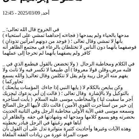
أحد, 2025/03/09 - 12:45
_ في الخروج قال الله تعالى؛
( فجاءته إحداهما تمشي على استحياء ) مدحها بالحياء ولم يمدحها
بأنها لا تمشي وقال تعالى ؛ ( فوجد من دونهم امرأتين تذودان )
فوصفهما بأنهما دون الناس لا تختلطان بالرعاء في مجتمع الظاهر أنه
كافر ولم يصفهما بأنهما لم تخرجا إلى عملهما
_ في الكلام ومخاطبة الرجال ( ولا تخضعن بالقول فيطمع الذي في
قلبه مرض،وقلن قولا معروفا ) أي طبيعيا لا تكسر فيه ولا تأنث ولا
يفهم منه الرجل ريبة ولم يقل لا تتكلمن وقال تعالى( والله يسمع
تحاوركما )
( يايها النبي إذا جاءك المؤمنات يبايعتك ) وكن يبايعن بالكلام لا
بالتوكيل ولا بالإشارة وقال تعالى ؛ ( قالت إن أبي يدعوك ليجزيك
أجر ما سقيت لنا ) والمخاطب موسى عليه السلام ( يأبت استأجره
إن خير من استأجرت القوي الأمين ) قالت ذلك لأبيها الرجل الصالح
وسمعه موسى ففي الآية الأولى مخاطبة الرجل وفي الثانية الحديث
بحضرته وهو يسمع كلامها ومدحها له وشهادتها في حقه والظاهر أن
أباها فهم رغبتها في الرجل فبادر بخطبته
وهذه الآيات وغيرها وأحاديث كثيرة متواترة تدل على أن القول بأن
صوت المرأة عورة من زيادات الفقه الملغاة