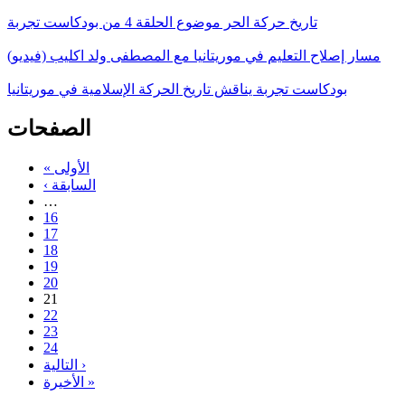
تاريخ حركة الحر موضوع الحلقة 4 من بودكاست تجربة
مسار إصلاح التعليم في موريتانيا مع المصطفى ولد اكليب (فيديو)
بودكاست تجربة يناقش تاريخ الحركة الإسلامية في موريتانيا
الصفحات
« الأولى
‹ السابقة
…
16
17
18
19
20
21
22
23
24
التالية ›
الأخيرة »