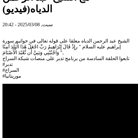
الدياه(فيديو)
سبت, 2025/03/08 - 20:42
الشيخ عبد الرحمن الدياه معلقا على قوله تعالى في خواتيم سورة
إبراهيم عليه السلام " رإِذْ قَالَ إِبْرَاهِيمُ رَبِّ اجْعَلْ هَٰذَا الْبَلَدَ آمِنًا
وَاجْنُبْنِي وَبَنِيَّ أَن نَّعْبُدَ الْأَصْنَامَ ",
تابعوا الحلقة السادسة من برنامج تدبر على منصات شبكة السراج
#تدبر
#السراج
#موريتانيا