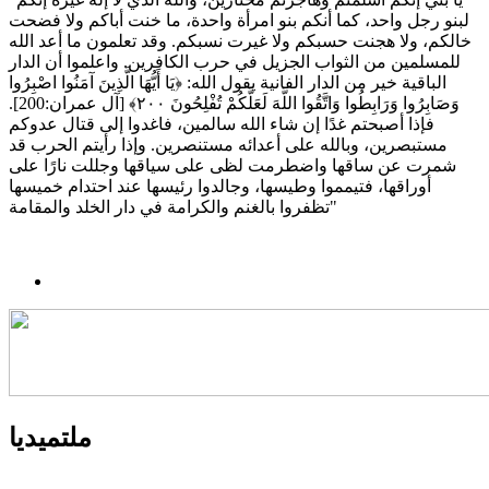
لبنو رجل واحد، كما أنكم بنو امرأة واحدة، ما خنت أباكم ولا فضحت
خالكم، ولا هجنت حسبكم ولا غيرت نسبكم. وقد تعلمون ما أعد الله
للمسلمين من الثواب الجزيل في حرب الكافرين. واعلموا أن الدار
الباقية خير من الدار الفانية يقول الله: ﴿يَا أَيُّهَا الَّذِينَ آمَنُوا اصْبِرُوا
وَصَابِرُوا وَرَابِطُوا وَاتَّقُوا اللَّهَ لَعَلَّكُمْ تُفْلِحُونَ ٢٠٠﴾ [آل عمران:200].
فإذا أصبحتم غدًا إن شاء الله سالمين، فاغدوا إلى قتال عدوكم
مستبصرين، وبالله على أعدائه مستنصرين. وإذا رأيتم الحرب قد
شمرت عن ساقها واضطرمت لظى على سياقها وجللت نارًا على
أوراقها، فتيمموا وطيسها، وجالدوا رئيسها عند احتدام خميسها
تظفروا بالغنم والكرامة في دار الخلد والمقامة"
ملتميديا