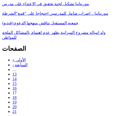
موريتانيا تشكيل لجنة تحقيق في الاعتداء على مدرس
موريتانيا .. إضراب شامل للمدرسين احتجاجا على "قمع"الشرطة
جمعية المستقبل تناقش منهجها الدعوي(فيديو)
ولد امباله مشروع الميزانية يظهر عدم اهتمام بالمشاكل الملحة
للمواطن
الصفحات
« الأولى
‹ السابقة
…
13
14
15
16
17
18
19
20
21