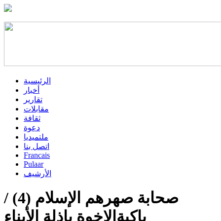
الرئيسية
أخبار
تقارير
مقابلات
ثقافة
دعوة
ملتميديا
اتصل بنا
Francais
Pulaar
الأرشيف
صحابة صهرهم الإسلام (4) /
باكيةالإخوة باذلة الأبناء