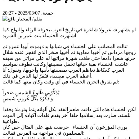
جمعة, 2025/03/07 - 20:27
لم يشتهر شاعر ولا شاعرة في تاريخ العرب بحرقة الرثاء والنواح كما
اشتهرت الخنساء بنت عمر بن الشريد
تتالت المصائب على الخنساء في شبابها بدء بموت أبيها عمرو ثم
زوجها مرداس ثم أخيها معاوية ثم أخيها صخر الذي انفجر عنده شلال
حزنها شعرا دامعا حتى طغت شهرة مراثيها له على مراثي من سبقه
عاشت الخنساء بقية حياتها تحمل مصيبتها وكانت تطوف بمواسم
العرب كعكاظ تعاظم العرب بمصيبتها بأبيها وأخويها، وتقول: أنا
أعظم العرب مصيبة، فيُقرّ لها الناس في ذلك.
لم يفارق الحزن الخنساء في أي وقت وكان معها كما قالت:
يُذَكِّرُني طُلوعُ الشَمسِ صَخراً
وَأَذكُرُهُ بكُلِّ غُروبِ شَمسِ
لكن الخنساء هذه التي ذاقت طعم الفقد بكل ألوانه يتما وترملا وفقدا
للسند، صارت بعد إسلامها خلقا آخر يقدم فلذات أكباده إلى الموت
طواعية.
يوري المؤرخون أن الخنساء حرضت بنيها على القتال حين كان
المسلمون في مواجهة مه الفرس فقالت:
"يا بني إنكم أسلمتم وهاجرتم مختارين، والله الذي لا إله غيره إنكم