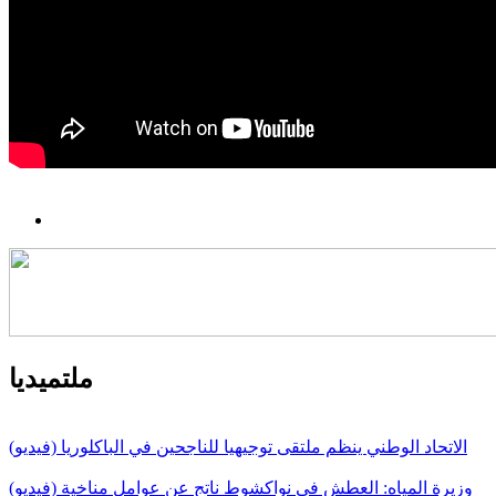
ملتميديا
الاتحاد الوطني ينظم ملتقى توجيهيا للناجحين في الباكلوريا (فيديو)
وزيرة المياه: العطش في نواكشوط ناتج عن عوامل مناخية (فيديو)