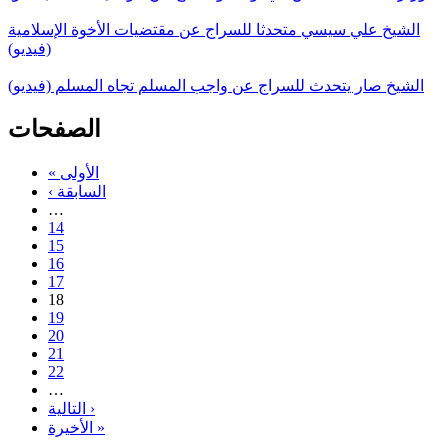
الشيخ علي سيسي متحدثا للسراج عن مقتضيات الأخوة الإسلامية
(فيديو)
الشيخ صار يتحدث للسراج عن واجب المسلم تجاه المسلم (فيديو)
الصفحات
« الأولى
‹ السابقة
…
14
15
16
17
18
19
20
21
22
…
التالية ›
الأخيرة »