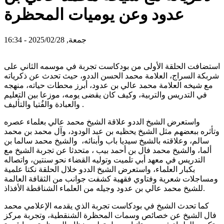
عدود وعن يوميات المحظرة
جمعة, 2025/02/28 - 16:34
استضافت الحلقة الأولى من بودكاست تجربة في موسمه الثاني على
شربكة السراج، العلامة محمد الحسن الددو، حيث تحدث عن ذكرياته
مع شيخه العلامة محمد عالي بن عدود، أبرز محطات حياته، منهجه
في التدريس والتربية، وكيف كان يقضى يومه، موزعا بين التعليم
والعبادة والفُتيا والتأليف .
واستعرض الشيخ الددو علاقة الشيخ محمد عالي بعلماء عصره
وتأثره ببعضهم مثل الشيخ يحظيه بن عبد الودود، وآل محمد بن محمد
سالم، وعلاقته بالشيخ سيديا باب وأبنائه، والشيخ محمد سالما بن
ألما، والشيخ محمد فال بن أحمد بيب ، متحدثا عن تجربة الشيخ مع
التدريس في معهد أبي تلميت وتوليه القضاء نحو سنتين، واتصاله
بكبار العلماء، واستعرض الشيخ الددو خلال الحلقة نكتا علمية
ومساجلات شعرية وفتاوي فقهية كشفت جوانب من الثقافة العالمة
للشيخ محمد عالي بن عدود وجيله من العلماء الشناقطة الأفذاذ.
كما تحدث الشيخ في بودكاست تجربة الذي يقدمه الإعلامي محمد
فال الشيخ عن خصائص وسمات المحظرة الشنقطية، وتجربة مركز