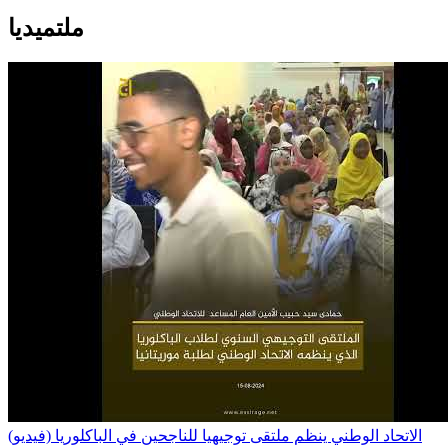
ملتميديا
الاتحاد الوطني ينظم ملتقى توجيهيا للناجحين في الباكلوريا (فيديو)