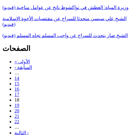
وزيرة المياه: العطش في نواكشوط ناتج عن عوامل مناخية (فيديو)
الشيخ علي سيسي متحدثا للسراج عن مقتضيات الأخوة الإسلامية
(فيديو)
الشيخ صار يتحدث للسراج عن واجب المسلم تجاه المسلم (فيديو)
الصفحات
« الأولى
‹ السابقة
…
14
15
16
17
18
19
20
21
22
…
التالية ›