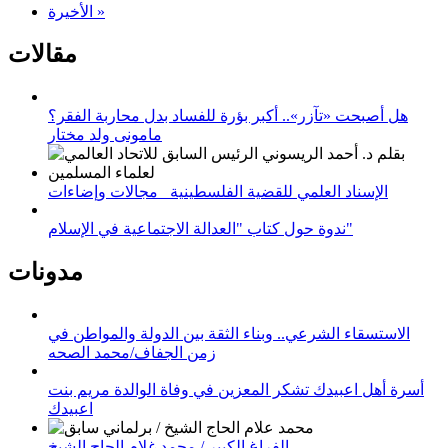
الأخيرة »
مقالات
هل أصبحت «تآزر».. أكبر بؤرة للفساد بدل محاربة الفقر؟
مامونى ولد مختار
الإسناد العلمي للقضية الفلسطينية_ مجالات وإضاءات
ندوة حول كتاب "العدالة الاجتماعية في الإسلام"
مدونات
الاستسقاء الشرعي.. وبناء الثقة بين الدولة والمواطن في
زمن الجفاف/محمد الصحه
أسرة أهل اعبيدك تشكر المعزين في وفاة الوالدة مريم بنت
اعبيدك
الفراغ الكبير / محمد غلام الحاج الشيخ