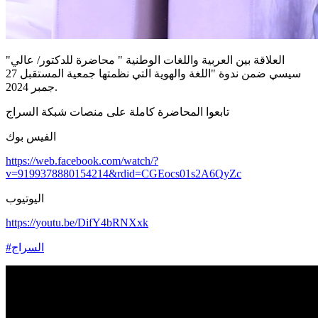
"العلاقة بين العربية واللغات الوطنية " محاضرة للدكتور/ عالي
سيسي ضمن ندوة "اللغة والهوية التي نظمتها جمعية المستقبل 27
جمبر 2024.
تابعوا المحاضرة كاملة على منصات شبكة السراج
الفيس بوك
https://web.facebook.com/watch/?
v=9199378880154214&rdid=CGEocs01s2A6QyZc
اليوتيوب
https://youtu.be/DifY4bRNXxk
#السراج