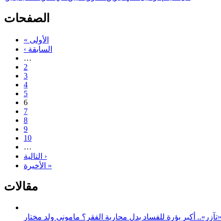
الصفحات
« الأولى
‹ السابقة
…
2
3
4
5
6
7
8
9
10
…
التالية ›
الأخيرة »
مقالات
زر».. أكبر بؤرة للفساد بدل محاربة الفقر؟ مامونى ولد مختار