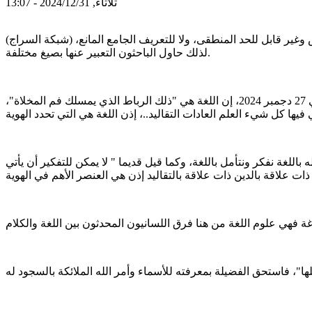
ثلاثاء, 2024/12/31 - 13:07
(شبكة السراج) قال الدكتور الشيخ أحمد ولد البان إن قضية اللغة ليست قضية نخبوية أو ترفا فكريا، وإنما هي قضية شعبية، مؤكدا أن الهوية مفهوم ملتبس وغير قابل للحد المنطقى، ولا للتعريف الجامع المانع،
لذلك حاول الباحثون التعبير عنها بصيغ مختلفة.
وأضاف الدكتور وهو أستاذ جامعي وروائي خلال محاضرة حول "اللغة وعلاقتها بمكونات الهوية" نظمتها جمعية المستقبل في نواكشوط في 27 دجمبر 2024، إن اللغة هي "ذلك الرباط الذي يمسلك فم المخلاة"،
اللغة نفكر ونتأمل باللغة، وكما قيل قديما " لا يمكن للتفكير أن يأتي