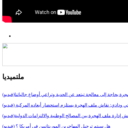
ملتميديا
جرة بحاجة إلى معالجة تبتعد عن الحدية وتراعي أوضاع جالياتنا(فيديو)
 ودادي: نقاش ملف الهجرة يستلزم استحضار أبعاده المركبة (فيديو)
قش إدارة ملف الهجرة بين المصالح الوطنية والالتزامات الدولية(فيديو)
هل سيتم ترحيل المهاجرين الموريتانيين في أمريكا ؟ (فيديو)