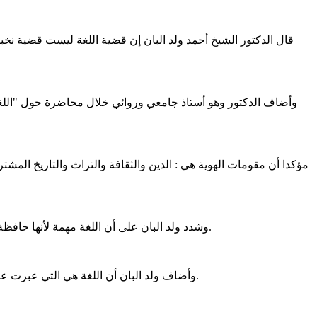
مؤكدا أن مقومات الهوية هي : الدين والثقافة والتراث والتاريخ المشترك
وشدد ولد البان على أن اللغة مهمة لأنها حافظة للهوية وحامية لها، معرفا اللغة بأنها "أصوات" أما النحو والصرف والبلاغة فهي علوم اللغة من هنا فرق اللسانيون المحدثون بين اللغة والكلام.
وأضاف ولد البان أن اللغة هي التي عبرت عن الوجود الإنسان الأول فالله تعالى ميز آدم باللغة "وعلم آدم الأسماء كلها"، فاستحق الفضيلة بمعرفته للأسماء وأمر الله الملائكة بالسجود له.