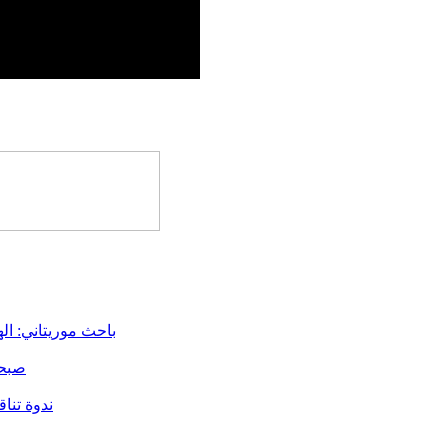
باحث موريتاني: اله
صبحي
ندوة تنا