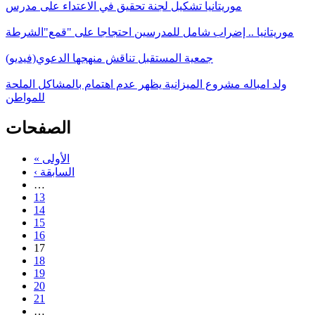
موريتانيا تشكيل لجنة تحقيق في الاعتداء على مدرس
موريتانيا .. إضراب شامل للمدرسين احتجاجا على "قمع"الشرطة
جمعية المستقبل تناقش منهجها الدعوي(فيديو)
ولد امباله مشروع الميزانية يظهر عدم اهتمام بالمشاكل الملحة
للمواطن
الصفحات
« الأولى
‹ السابقة
…
13
14
15
16
17
18
19
20
21
…