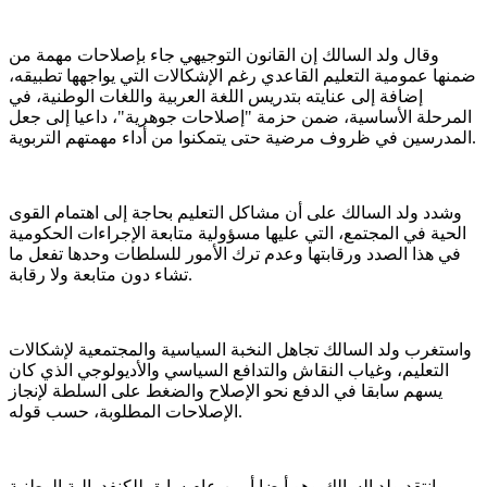
وقال ولد السالك إن القانون التوجيهي جاء بإصلاحات مهمة من
ضمنها عمومية التعليم القاعدي رغم الإشكالات التي يواجهها تطبيقه،
إضافة إلى عنايته بتدريس اللغة العربية واللغات الوطنية، في
المرحلة الأساسية، ضمن حزمة "إصلاحات جوهرية"، داعيا إلى جعل
المدرسين في ظروف مرضية حتى يتمكنوا من أداء مهمتهم التربوية.
وشدد ولد السالك على أن مشاكل التعليم بحاجة إلى اهتمام القوى
الحية في المجتمع، التي عليها مسؤولية متابعة الإجراءات الحكومية
في هذا الصدد ورقابتها وعدم ترك الأمور للسلطات وحدها تفعل ما
تشاء دون متابعة ولا رقابة.
واستغرب ولد السالك تجاهل النخبة السياسية والمجتمعية لإشكالات
التعليم، وغياب النقاش والتدافع السياسي والأديولوجي الذي كان
يسهم سابقا في الدفع نحو الإصلاح والضغط على السلطة لإنجاز
الإصلاحات المطلوبة، حسب قوله.
وانتقد ولد السالك وهو أيضا أمين عام سابق للكنفدرالية الوطنية