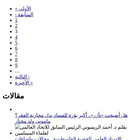
« الأولى
‹ السابقة
1
2
3
4
5
6
7
8
9
…
التالية ›
الأخيرة »
مقالات
هل أصبحت «تآزر».. أكبر بؤرة للفساد بدل محاربة الفقر؟
مامونى ولد مختار
الإسناد العلمي للقضية الفلسطينية_ مجالات وإضاءات