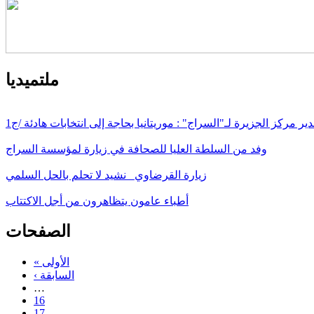
ملتميديا
ير مركز الجزيرة لـ"السراج" : موريتانيا بحاجة إلى انتخابات هادئة /ج1
وفد من السلطة العليا للصحافة في زيارة لمؤسسة السراج
زيارة القرضاوي_ نشيد لا تحلم بالحل السلمي
أطباء عامون يتظاهرون من أجل الاكتتاب
الصفحات
« الأولى
‹ السابقة
…
16
17