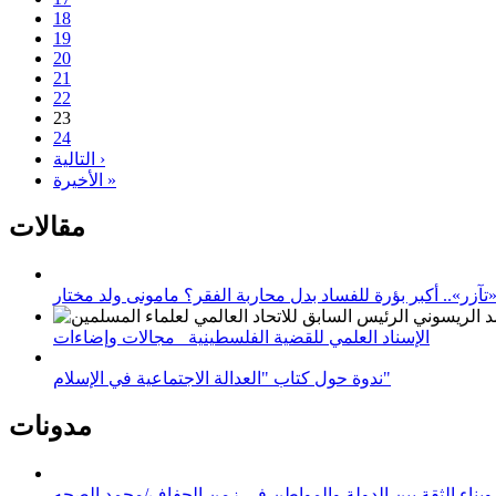
18
19
20
21
22
23
24
التالية ›
الأخيرة »
مقالات
زر».. أكبر بؤرة للفساد بدل محاربة الفقر؟ مامونى ولد مختار
الإسناد العلمي للقضية الفلسطينية_ مجالات وإضاءات
ندوة حول كتاب "العدالة الاجتماعية في الإسلام"
مدونات
وبناء الثقة بين الدولة والمواطن في زمن الجفاف/محمد الصحه