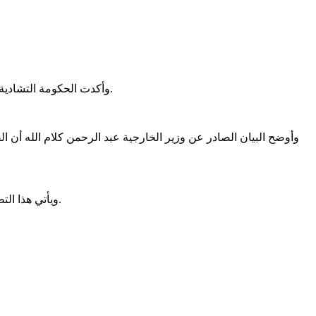
وأكدت الحكومة التشادية في بيان رسمي أن هذا القرار جاء بعد تحليل معمق للأوضاع، ويهدف إلى تأكيد السيادة الوطنية وإعادة ترتيب أولويات الشراكات الاستراتيجية.
وأوضح البيان الصادر عن وزير الخارجية عبد الرحمن كلام الله أن القر
ويأتي هذا التطور بعد ساعات من زيارة وزير الخارجية الفرنسي جان نويل بارو للعاصمة التشادية نجامينا، حيث زار مخيماً للاجئين قرب الحدود مع السودان.