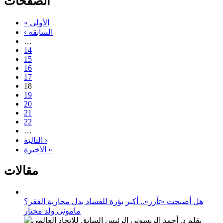
الصفحات
« الأولى
‹ السابقة
…
14
15
16
17
18
19
20
21
22
…
التالية ›
الأخيرة »
مقالات
هل أصبحت «تآزر».. أكبر بؤرة للفساد بدل محاربة الفقر؟
مامونى ولد مختار