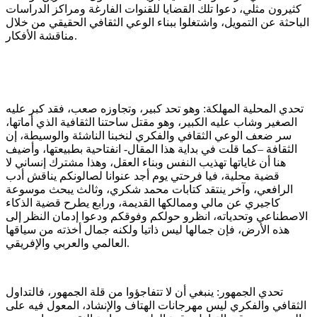
كثيرون مثلي، دعوا تلك القضايا للقنوات الفارغة ومراكز الدراسات
الباحثة عن التمويل، واشتغلوا ببناء الوعي الثقافي الحقيقي من خلال
مناقشة الأفكار.
تحدي المحلية المهلكة: وهو تحد كبير، وتجاوزه صعب، فقد كبر عليه
الصغير وشاب عليه الكبير، وهو مقتل ساحتنا الثقافية الذي أماتها،
سر ضعف الوعي الثقافي والفكري لنخبنا الناشئة والوسيطة، إن
الثقافة –كما قلت في بداية هذا المقال- انفتاحية بطبيعتها، وأضيف
هنا أن غاياتها تهذيب النفس وبناء العقل، وهذا مشترك إنساني لا
قضية محلية، فيا فرحتي يوم أجد عنوانا لصالونكم يناقش أدب
الرافعي، وآخر ينتقد كتابات محمد شكري، وثالث يبحث موسوعة
كاجيري عن مالي وممالكها القديمة، ورابع يطرح قضية الذكاء
الاصطناعي وتحدياته، انظرو حولكم وفوقكم ودعوا إدمان النظر إلى
هذه الأرض، فإن جمالها ليس ذاتيا ولكنه جمال أخذته من سياقها
العالمي والعربي والإفريقي.
تحدي الجمهور: ينبغي أن لا تتفاجؤوا من قلة الجمهور، فالتداول
الثقافي والفكري ليس مهرجانات الهتاف والإنشاد، المعول فيه على