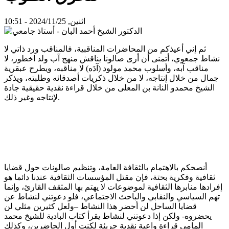
اثنين, 2024/11/25 - 10:51
ثم إني أعيذكم من المحاضرات المناقبية، فالمناقب ورد ذاتي لا
نشاط جمعوي، أتمنى أن أرى صالونا يناقش منهج آب ولد اخطور، لا
مناقب آبه، وأسلوب محمد مولود (آدَه) لا مناقبه، ويطرح عبقرية
جمال من خلال إنتاجه، لا من خلال ذكريات أصدقائه وطلبته، ويذكر
الشيخ محمدو النانة بن المعلى من خلال قراءة نقدية حقيقية جادة
لإنتاجه وغير ذلك.
أنصحكم بالاهتمام بالثقافة العامة، وتنظيم صالونات حول قضايا
ثقافية وفكرية بحتة، فإن مقتل المؤسسات الثقافية عندنا دائما هو
إفرادها منابرها الثقافية لموضوعات لا يهتم بها المثقف القارئ، وإنما
تهم السياسي والنقابي والباحث الاجتماعي، فلو دعوتني لنشاط عن
قضايا الساحل لن أحضر هذا النشاط –ولعل كثيرين مثلي لن
يحضروه- ولكن إذا دعوتني لنشاط يقرأ كتاب البادية للشيخ محمد
المامي قراءة واعية نقدية جريئة لكنت أول الحاضرين، وكذلك