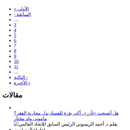
« الأولى
‹ السابقة
…
3
4
5
6
7
8
9
10
11
…
التالية ›
الأخيرة »
مقالات
هل أصبحت «تآزر».. أكبر بؤرة للفساد بدل محاربة الفقر؟
مامونى ولد مختار