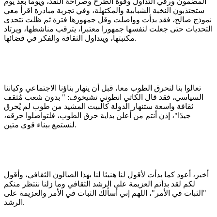
المضمون ورقي التداول وقوة الطرح وصراحة النقد، ويوما بعد يوم
ستجتذبون النخبة الشبابية والمكتهلة، وفي تجربة مبادرة اقرأ معي
نموذج صالح، فقد بدأت وواصلت وقل جمهورها فترة ثم ظلت تتحدى
التحديات حتى جعلت لنفسها جمهورا معتبرا، يترقب مناشطها، ويرتاد
مكتبتها، ويتداول الثقافة والفكر في فضائها.
تعالوا بنا لنحرق الطوب معا، قبل أن ينهار بناؤنا الاجتماعي وكياننا
السياسي، فقد قال الكاتي انطوني تشيخوف: " بدون شعب مُثقف
ثقافة واسعة ستنهار الدولة كالبيت المشيد من طوب لم يُحرق
جيدًا"، إذن أنتم من أعلن بداية حرق الطوب، فلتواصلوا حرقه،
لنستمع ببناء قوي متين.
أخير، أعود كما بدأت لأقول لنا هنيئا لنا بهذا الصالون الثقافي، وأقول
لكم لقد بدأتم العزيمة على الرشد الثقافي وما زلنا ننتظر منكم
"الثبات في الأمر"، اللهم إني أسألك الثبات في الأمر والعزيمة على
الرشد.