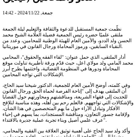
جمعة, 2024/11/22 - 14:42
نظّمت جمعية المستقبل للدعوة والثقافة والتعليم ليلة الجمعة
ملتقى علميًا حضره رئيس الجمعية فضيلة العلّامة الشيخ محمد
الحسن ولد الددو، والأمين العام للهيئة الوطنية للمحامين، وعدد من
النقباء السابقين، ورموز المحاماة ورجال القانون في موريتانيا.
أدار الملتقى، الذي حمل عنوان: "لقاء الفقه والحقوق"، المحامي
محمد المامي ولد مولاي اعل، حيث قدّم ورقة تأطيرية تناولت موقع
المحاماة ودورها في المنظومة القضائية، واختتمها بطرح أبرز
الإشكالات التي تواجه المحامين.
وفي كلمته، أوضح الأمين العام للجمعية، الدكتور شيخنا سيد الحاج،
أن الملتقى يهدف إلى "إتاحة الفرصة لحماة الحق ورجال القانون
للحديث إلى فقهاء الشريعة، ومناقشتهم ومحاورتهم حول القضايا
والإشكالات التي تواجههم. فالعلم رحم بين أهله، وهذه مناسبة لتلاقح
الأفكار وتبادل الآراء حول ما يهم المتخصصين في هذا الشأن،
ولإقامة جسور التعاون، ومناقشة المستجدات، بما يسهم في إحياء
عرف علمي أصيل وبناء تجربة عملية جديرة بالاقتداء".
وأكد ولد سيد الحاج على أهمية توثيق العلاقة بين الفقيه والمحامي،
مشيرًا إلى أن "الحاجة المتبادلة بينهما تقتضي إفادة بعضهما من