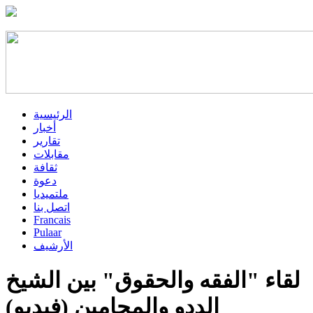
الرئيسية
أخبار
تقارير
مقابلات
ثقافة
دعوة
ملتميديا
اتصل بنا
Francais
Pulaar
الأرشيف
لقاء "الفقه والحقوق" بين الشيخ
الددو والمحامين (فيديو)