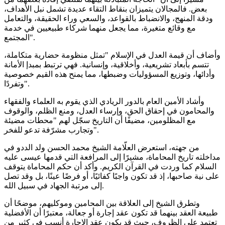
بعض. فالمجالان يتميزان بنقاط التقاء عديدة تشمل نبل الأهداف،
ودقة المنهج، والانضباط بالقواعد، والسعي وراء الحقيقة، والتعامل
مع وقائع متغيرة، مما يجعل منهما شركاء طبيعيين في خدمة
المجتمع".
وأضاف أن قيمة العدل في الإسلام "تمثل منظومة حضارية متكاملة،
تتسم بأبعاد تشريعية، وأخلاقية، وإنسانية. فهي ترتبط بمبدإ الأمانة
وأدائها، وتوزيع المسؤوليات وضبطها، مما يمنح هذه القيم خصوصية
وتفردًا".
وأشاد الأمين العام بالدور الريادي الذي يقوم به العلماء والفقهاء
والمحامون في إحقاق الحق، وإرساء العدل، ومنع الظلم، والوقوف
مع المظلومين، مضيفًا أن التاريخ سجّل لهم "محطات مضيئة
وتجارب مشرّفة تدعو للفخر".
من جهته، استعرض العلّامة الشيخ محمد الحسن ولد الددو في
مداخلته تاريخ المحاماة، مشيرًا إلى المرافعة التي قدمها عيسى عليه
السلام كما وردت في القرآن الكريم. وأكد أن حكم المحاماة يتوقف
على نية صاحبها، إذ قد تكون واجبًا كفائيًا، أو فرضًا عينًا، بل وقد تصل
إلى مرتبة الجهاد في سبيل الله.
وتطرق الشيخ إلى العلاقة بين المحامين وموكليهم، موضحًا أن
طبيعة العقد بينهما قد تكون عقد إجارة أو جعالة، معتبرًا أن الأفضلية
تعتمد على الظروف، حيث قد يكون عقد الإجارة أنسب في كثير من