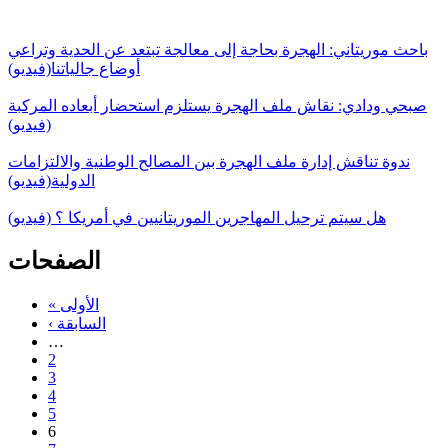
باحث موريتاني: الهجرة بحاجة إلى معالجة تبتعد عن الحدية وتراعي
أوضاع جالياتنا(فيديو)
صبحي ودادي: نقاش ملف الهجرة يستلزم استحضار أبعاده المركبة
(فيديو)
ندوة تناقش إدارة ملف الهجرة بين المصالح الوطنية والالتزامات
الدولية(فيديو)
هل سيتم ترحيل المهاجرين الموريتانيين في أمريكا ؟ (فيديو)
الصفحات
« الأولى
‹ السابقة
…
2
3
4
5
6