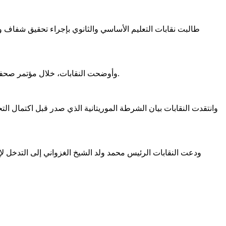
طالبت نقابات التعليم الأساسي والثانوي بإجراء تحقيق شفاف و
وأوضحت النقابات، خلال مؤتمر صحفي مساء اليوم، أن التحقيق ركّز بشكل غير مبرر على حادثة "صفع الأستاذ"، بينما تجاهل الاعتداءات الأخرى التي طالت المدرسين أثناء الوقفة.
وانتقدت النقابات بيان الشرطة الموريتانية الذي صدر قبل اكتمال ال
ودعت النقابات الرئيس محمد ولد الشيخ الغزواني إلى التدخل ل