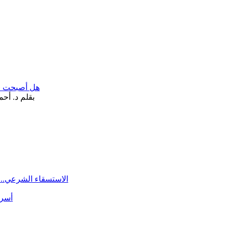
هل أصبحت «تآ
الاستسقاء الشرعي.. 
أسرة