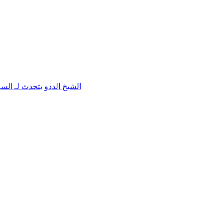
الشيخ الددو يتحدث لـ ال