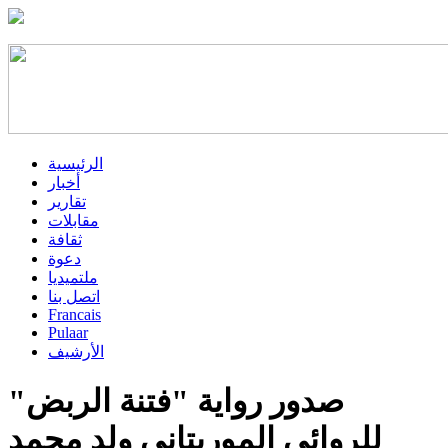
الرئيسية
أخبار
تقارير
مقابلات
ثقافة
دعوة
ملتميديا
اتصل بنا
Francais
Pulaar
الأرشيف
صدور رواية "فتنة الربض"
للروائي الموريتاني ولد محمد