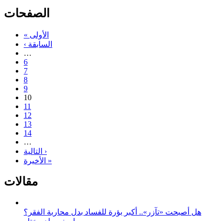
الصفحات
« الأولى
‹ السابقة
…
6
7
8
9
10
11
12
13
14
…
التالية ›
الأخيرة »
مقالات
هل أصبحت «تآزر».. أكبر بؤرة للفساد بدل محاربة الفقر؟