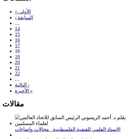
« الأولى
‹ السابقة
…
14
15
16
17
18
19
20
21
22
…
التالية ›
الأخيرة »
مقالات
الإسناد العلمي للقضية الفلسطينية_ مجالات وإضاءات