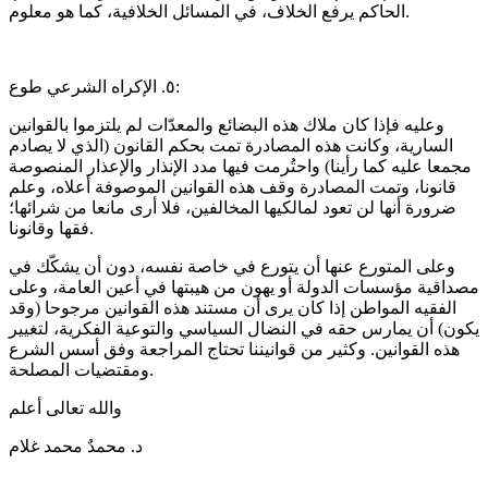
الحاكم يرفع الخلاف، في المسائل الخلافية، كما هو معلوم.
٥. الإكراه الشرعي طوع:
وعليه فإذا كان ملاك هذه البضائع والمعدّات لم يلتزموا بالقوانين
السارية، وكانت هذه المصادرة تمت بحكم القانون (الذي لا يصادم
مجمعا عليه كما رأينا) واحتُرمت فيها مدد الإنذار والإعذار المنصوصة
قانونا، وتمت المصادرة وقف هذه القوانين الموصوفة أعلاه، وعلم
ضرورة أنها لن تعود لمالكيها المخالفين، فلا أرى مانعا من شرائها؛
فقها وقانونا.
وعلى المتورع عنها أن يتورع في خاصة نفسه، دون أن يشكّك في
مصداقية مؤسسات الدولة أو يهون من هيبتها في أعين العامة، وعلى
الفقيه المواطن إذا كان يرى أن مستند هذه القوانين مرجوحا (وقد
يكون) أن يمارس حقه في النضال السياسي والتوعية الفكرية، لتغيير
هذه القوانين. وكثير من قوانيننا تحتاج المراجعة وفق أسس الشرع
ومقتضيات المصلحة.
والله تعالى أعلم
د. محمدٌ محمد غلام