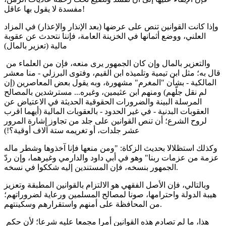
مفسدة لا يقول بها عاقل!
وإذا كانت القوانين تنص على عرضها (بعد الإنذار والإعذار) في المزاد
العلني، ووضع أثمانها في الخزينة العامة، فإننا نتحدث عن عقوبة
مالية (تعزير بالمال)
والتعزير بالمال وإن كان الجمهور يرى منعه، فإن من العلماء من
قال به؛ مثل ابن تيمية وتلميذه ابن القيم، وفتوى البرزلي - منا معشر
المالكية - بشأن "المغرم" مشهورة، وبه يقول بعض المعاصرين (إن
لم نقل جلّهم) ومنهم ابن عثيمين، وغيره... مسترشدين بالمصالح
المرسلة البينة والضرورات الحقوقية الحديثة في الاعتياض عن
العقوبات البدنية - في غير الحدود - بالعقوبات المالية (أيهما اقرب
لروح الشرع؛ أن تنص القوانين على جلد من تجاوز إشارة المرور
عشر جلدات، أو تغريمه ستة آلاف أوقية؟!)
وكذلك استظلالا بحديث الزكاة: "ومن منعها فإنا آخذوها وشطر ماله
عزمة من عزمات ربنا" وهو في أبي داود والدارمي وغيرهما، وإن ردّ
الجمهور بنسخه، فإن المستندين إليه شككوا في نسخه.
وبالتالي، فإن الأصل الفقهي هو الالتزام بالقوانين المطبقة وتعزيز
هيبة الدولة واحترامها، صونا لمصالح المسلمين ورعاية لضروراتهم؛
من المحافظة على أمنهم واستقرارهم وسكينتهم.
هذا، ما لم تصادم هذه القوانين أمرا مجمعا عليه شرعا؛ لأن حكم