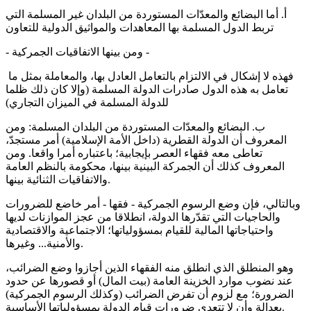
أ. أما البضائع والمعدّات المستوردة من البلدان غير المسلمة التي
تربط الدول المسلمة بها المعاهدات والمواثيق الدولية للتعاون
- ومن بينها الاتفاقيات الجمركية -
فهذه لا إشكال في الالتزام بالتعامل العادل بها، والمعاملة بمثل ما
تعامل به هذه الدول صادرات الدولة المسلمة (وإلا كان ذلك ظلما
للدولة المسلمة في الميزان التجاري)
ب. البضائع والمعدّات المستوردة من البلدان المسلمة: ومن
المعروف أن الدولة القطرية (داخل الأمة الإسلامية) أمر مستجدّ،
تعاطى معه فقهاء العصر بإيجابية؛ باعتباره أمرا واقعا. ومن
المعروف كذلك أن الجمركة البينية بينها، محكومة بالنظم العامة
والاتفاقيات الثنائية بينها.
وبالتالي، فإن وضع الرسوم الجمركية - فقها - أمر خاضع للضرورات
والحاجيات التي تقدّرها الدولة، انطلاقا من عجز الموازنات لديها
واحتياجاتها المالية للقيام بمسؤولياتها؛ الاجتماعية والاقتصادية
والأمنية... وغيرها.
وهو المنطلق الذي انطلق منه الفقهاء الذين أجازوا وضع الضرائب،
عند نضوب موارد الخزينة العامة (بيت المال) أو قصورها عن حدود
الضرورة؛ مع لزوم أن تفرض الضرائب (وكذلك الرسوم الجمركية)
بعدالة وأن لا تتعدى ضرورات قيام الدولة بمسؤولياتها الأساسية.