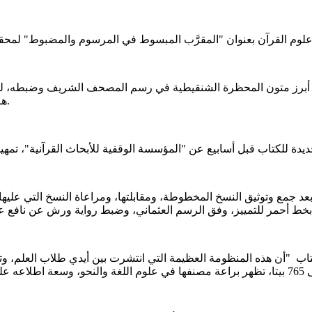
هـ) مع شرحه لابن ناظمه فضيلة الشيخ الدكتور: أحمد محمود بن الدنبجه.
عد جمع وتوثيق النسخ المخطوطة، ومقابلتها، ومراعاة النسخ التي عليه
"أن هذه المنظومة العظيمة التي انتشرت بين أيدي طلاب العلم، وتلقاها