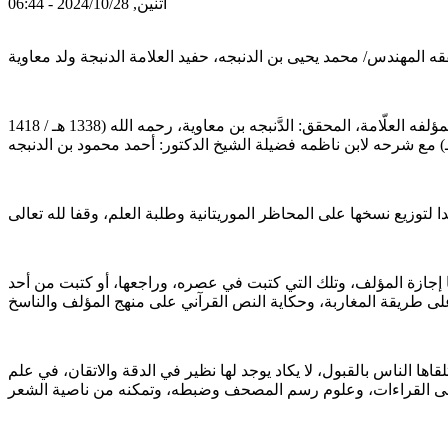
اثنين, 2024/10/28 - 06:44
ويعد نظم "المقرب المبسوط" - بحسب إيجاز صادر عن المحقق- أحد أبرز متون المحظرة الشنقيطية في رسم المصحف الشريف وضبطه، لمؤلفه العلّامة، المحقق: الدَّنبجه بن معاوية، رحمه الله (1338 هـ / 1418
ا إجازة المؤلف، وتلك التي كتبت في عصره، وراجعها، أو كتبت من أحد
 الناس بالقبول، لا يكاد يوجد لها نظير في الدقة والاتقان، في علم