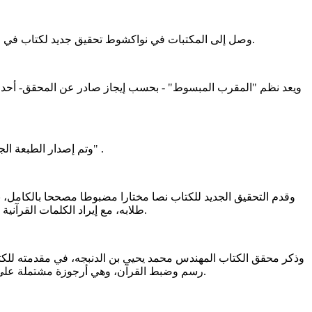
وصل إلى المكتبات في نواكشوط تحقيق جديد لكتاب في علوم القرآن بعنوان "المقرَّب المبسوط في المرسوم والمضبوط" لمحققه المهندس/ محمد يحيى بن الدنبجه، حفيد العلامة الدنبجة ولد معاوية.
وتم إصدار الطبعة الجديدة للكتاب قبل أسابيع عن "المؤسسة الوقفية للأبحاث القرآنية"، تمهيدا لتوزيع نسخها على المحاظر الموريتانية وطلبة العلم، وقفا لله تعالى" .
وقدم التحقيق الجديد للكتاب نصا مختارا مضبوطا مصححا بالكامل، ب
طلابه، مع إيراد الكلمات القرآنية بخط أحمر للتمييز، وفق الرسم العثماني، وضبط رواية ورش عن نافع على طريقة المغاربة، وحكاية النص القرآني على منهج المؤلف والناسخ.
وذكر محقق الكتاب المهندس محمد يحيي بن الدنبجه، في مقدمته للكتاب 
رسم وضبط القرآن، وهي أرجوزة مشتملة على 765 بيتا، تظهر براعة مصنفها في علوم اللغة والنحو، وسعة اطلاعه على القراءات، وعلوم رسم المصحف وضبطه، وتمكنه من ناصية الشعر.