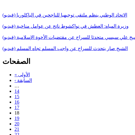
الاتحاد الوطني ينظم ملتقى توجيهيا للناجحين في الباكلوريا (فيديو)
وزيرة المياه: العطش في نواكشوط ناتج عن عوامل مناخية (فيديو)
يخ علي سيسي متحدثا للسراج عن مقتضيات الأخوة الإسلامية (فيديو)
الشيخ صار يتحدث للسراج عن واجب المسلم تجاه المسلم (فيديو)
الصفحات
« الأولى
‹ السابقة
…
14
15
16
17
18
19
20
21
22