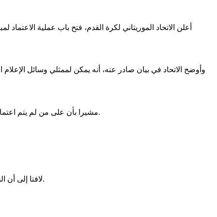
وأوضح الاتحاد في بيان صادر عنه، أنه يمكن لممثلي وسائل الإعلام ا
مشيرا بأن على من لم يتم اعتمادهم خلال المباراة السابقة ضد بوتسوانا، تقديم طلب عبر الانترنيت من خلال ملئ النموذج الموجود على موقع الاتحادية الموريتانية لكرة القدم.
لافتا إلى أن الطلب لا يضمن الاعتماد بالضرورة، وأن ممثلي وسائل الإعلام الذين تم قبول طلباتهم، سيتم إشعارهم عبر رسالة تأكيد على بريدهم الإلكتروني.