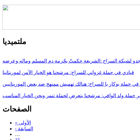
ملتميديا
جدو لشبكة السراج :الشريعة حكمتْ بحُرمة دم المسلم وماله وعرضه
قيادي في حملة غزواني للسراج: مرشحنا هو الخيار الآمن لموريتانيا
 حملة بوكار با للسراج: هنالك تهميش ممنهج ضد بعض الموريتانيين
ر حملة ولد الوافي: مرشحنا يتعرض لحملة تنمر ونحن الخيار المناسب
الصفحات
« الأولى
‹ السابقة
…
15