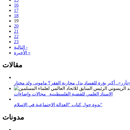
16
17
18
19
20
21
22
23
التالية ›
الأخيرة »
مقالات
زر».. أكبر بؤرة للفساد بدل محاربة الفقر؟ مامونى ولد مختار
الإسناد العلمي للقضية الفلسطينية_ مجالات وإضاءات
ندوة حول كتاب "العدالة الاجتماعية في الإسلام"
مدونات