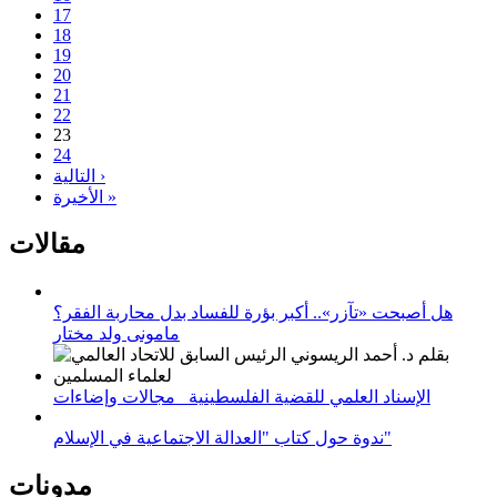
17
18
19
20
21
22
23
24
التالية ›
الأخيرة »
مقالات
هل أصبحت «تآزر».. أكبر بؤرة للفساد بدل محاربة الفقر؟
مامونى ولد مختار
الإسناد العلمي للقضية الفلسطينية_ مجالات وإضاءات
ندوة حول كتاب "العدالة الاجتماعية في الإسلام"
مدونات