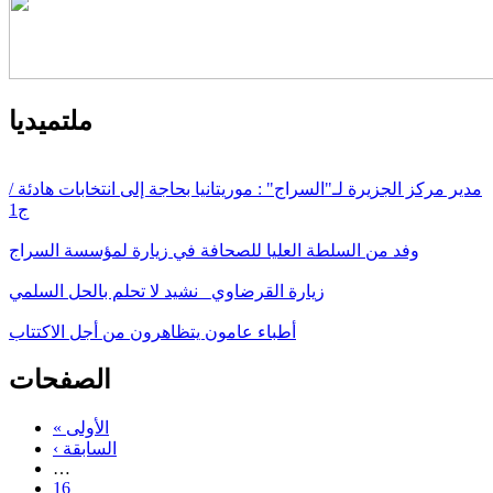
ملتميديا
مدير مركز الجزيرة لـ"السراج" : موريتانيا بحاجة إلى انتخابات هادئة /
ج1
وفد من السلطة العليا للصحافة في زيارة لمؤسسة السراج
زيارة القرضاوي_ نشيد لا تحلم بالحل السلمي
أطباء عامون يتظاهرون من أجل الاكتتاب
الصفحات
« الأولى
‹ السابقة
…
16