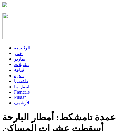
الرئيسية
أخبار
تقارير
مقابلات
ثقافة
دعوة
ملتميديا
اتصل بنا
Francais
Pulaar
الأرشيف
عمدة تامشكط: أمطار البارحة
أسقطت عشرات المساكن