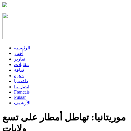
الرئيسية
أخبار
تقارير
مقابلات
ثقافة
دعوة
ملتميديا
اتصل بنا
Francais
Pulaar
الأرشيف
موريتانيا: تهاطل أمطار على تسع
ولايات