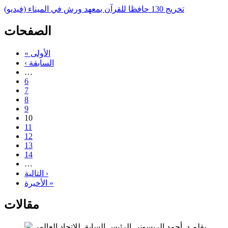
تخريج 130 حافظا للقرآن بمعهد ورش في الميناء (فيديو)
الصفحات
« الأولى
‹ السابقة
…
6
7
8
9
10
11
12
13
14
…
التالية ›
الأخيرة »
مقالات