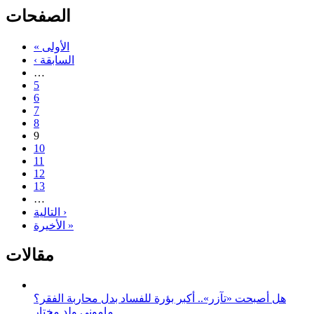
الصفحات
« الأولى
‹ السابقة
…
5
6
7
8
9
10
11
12
13
…
التالية ›
الأخيرة »
مقالات
هل أصبحت «تآزر».. أكبر بؤرة للفساد بدل محاربة الفقر؟
مامونى ولد مختار