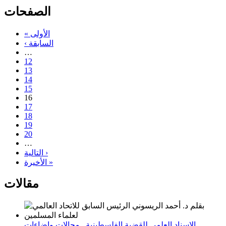
الصفحات
« الأولى
‹ السابقة
…
12
13
14
15
16
17
18
19
20
…
التالية ›
الأخيرة »
مقالات
الإسناد العلمي للقضية الفلسطينية_ مجالات وإضاءات