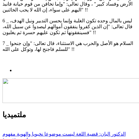
الأرض وفساد كبير" ، وقال تعالى: "وإما تخافن من قوم خيانة فانبذ
اليهم على سواء، إن الله لا يحب الخائنين" !!
6 _ ليس بالمال وحده تكون الغلبة وإنما بحسن التدبير ونبل الهدف،
قال تعالى: "إن الذين كفروا ينفقون أموالهم ليصدوا عن سبيل الله،
فسينفقونها ثم تكون عليهم حسرة ثم يغلبون" !!
7 _ السلام هو الأصل والحرب هي الاستثناء، قال تعالى: "وإن جنحوا
للسلم فاجنح لها، وتوكل على الله" !!
ملتميديا
الدكتور البان: قضية اللغة ليست موضوعا نخبويا والهوية مفهوم