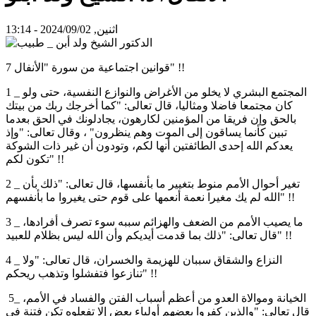
اثنين, 2024/09/02 - 13:14
7 قوانين اجتماعية من سورة "الأنفال" !!
1 _ المجتمع البشري لا يخلو من الأغراض والنوازع النفسية، حتى ولو
كان مجتمعا فاضلا ومثاليا، قال تعالى: "كما أخرجك ربك من بيتك
بالحق وإن فريقا من المؤمنين لكارهون، يجادلونك في الحق بعدما
تبين كأنما يساقون إلى الموت وهم ينظرون" ، وقال تعالى: "وإذ
يعدكم الله إحدى الطائفتين أنها لكم، وتودون أن غير ذات الشوكة
تكون لكم" !!
2 _ تغير أحوال الأمم منوط بتغيير ما بأنفسها، قال تعالى: "ذلك بأن
الله لم يك مغيرا نعمة أنعمها على قوم حتى يغيروا ما بأنفسهم" !!
3 _ ما يصيب الأمم من الضعف والهزائم سببه سوء تصرف أفرادها،
قال تعالى: "ذلك بما قدمت أيديكم وأن الله ليس بظلام للعبيد" !!
4 _ النزاع والشقاق سببان للهزيمة والخسران، قال تعالى: "ولا
تنازعوا فتفشلوا وتذهب ريحكم" !!
5_ الخيانة وموالاة العدو من أعظم أسباب الفتن والفساد في الأمم،
قال تعالى: "والذين كفروا بعضهم أولياء بعض إلا تفعلوه تكن فتنة في