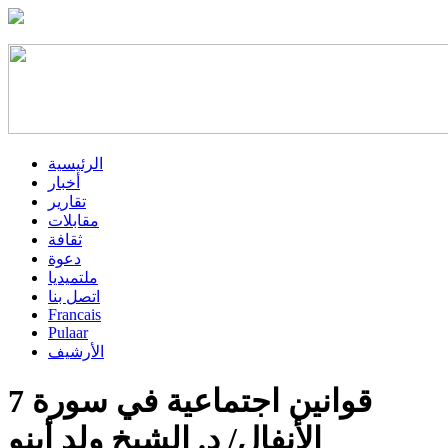
الرئيسية
أخبار
تقارير
مقابلات
ثقافة
دعوة
ملتميديا
اتصل بنا
Francais
Pulaar
الأرشيف
7 قوانين اجتماعية في سورة
الأنفال/ د. الشيخ ولد أبنو