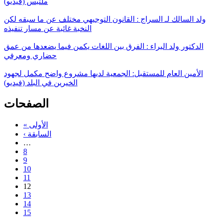
ملتبس (فيديو)
ولد السالك لـ السراج : القانون التوجيهي مختلف عن ما سبقه لكن
النخبة غائبة عن مسار تنفيذه
الدكتور ولد البراء : الفرق بين اللغات يكمن فيما يضعدها من عمق
حضاري ومعرفي
الأمين العام للمستقبل: الجمعية لديها مشروع واضح مكمل لجهود
الخيرين في البلد (فيديو)
الصفحات
« الأولى
‹ السابقة
…
8
9
10
11
12
13
14
15